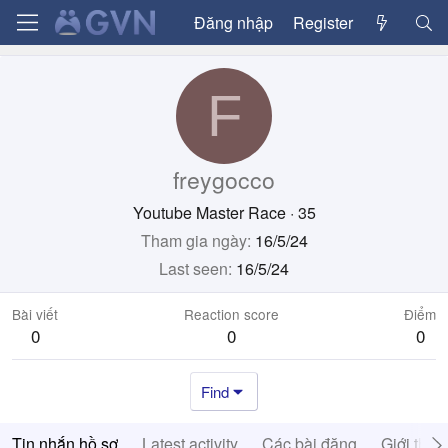
Đăng nhập
Register
F
freygocco
Youtube Master Race
·
35
Tham gia ngày
16/5/24
Last seen
16/5/24
Bài viết
Reaction score
Điểm
0
0
0
Find
Tin nhắn hồ sơ
Latest activity
Các bài đăng
Giới thiệ