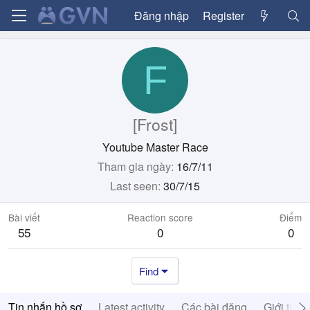
Đăng nhập
Register
F
[Frost]
Youtube Master Race
Tham gia ngày
16/7/11
Last seen
30/7/15
Bài viết
Reaction score
Điểm
55
0
0
Find
Tin nhắn hồ sơ
Latest activity
Các bài đăng
Giới thiệ