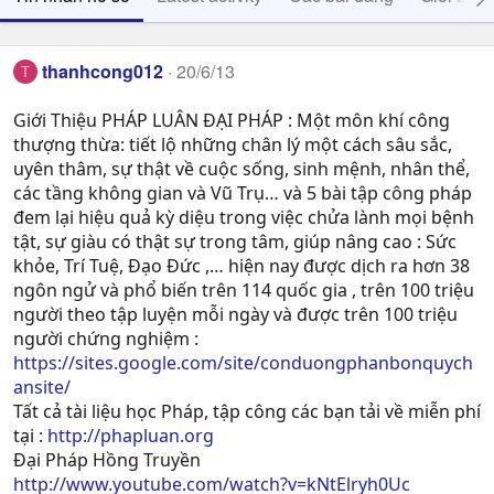
thanhcong012
20/6/13
T
Giới Thiệu PHÁP LUÂN ĐẠI PHÁP : Một môn khí công
thượng thừa: tiết lộ những chân lý một cách sâu sắc,
uyên thâm, sự thật về cuộc sống, sinh mệnh, nhân thể,
các tầng không gian và Vũ Trụ… và 5 bài tập công pháp
đem lại hiệu quả kỳ diệu trong việc chửa lành mọi bệnh
tật, sự giàu có thật sự trong tâm, giúp nâng cao : Sức
khỏe, Trí Tuệ, Ðạo Ðức ,… hiện nay được dịch ra hơn 38
ngôn ngử và phổ biến trên 114 quốc gia , trên 100 triệu
người theo tập luyện mỗi ngày và được trên 100 triệu
người chứng nghiệm :
https://sites.google.com/site/conduongphanbonquych
ansite/
Tất cả tài liệu học Pháp, tập công các bạn tải về miễn phí
tại :
http://phapluan.org
Đại Pháp Hồng Truyền
http://www.youtube.com/watch?v=kNtElryh0Uc