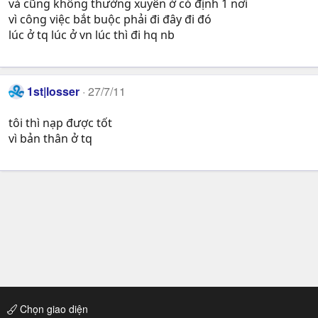
và cũng không thường xuyên ở có định 1 nơi
vì công việc bắt buộc phải đi đây đi đó
lúc ở tq lúc ở vn lúc thì đi hq nb
1st|losser
27/7/11
tôi thì nạp được tốt
vì bản thân ở tq
Chọn giao diện