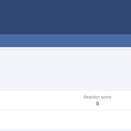
Reaction score
0