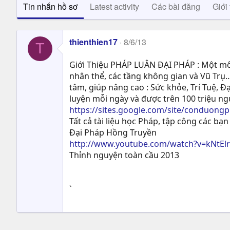
Tin nhắn hồ sơ
Latest activity
Các bài đăng
Giới 
thienthien17
8/6/13
T
Giới Thiệu PHÁP LUÂN ĐẠI PHÁP : Một môn
nhân thể, các tầng không gian và Vũ Trụ…
tâm, giúp nâng cao : Sức khỏe, Trí Tuệ, Ð
luyện mỗi ngày và được trên 100 triệu n
https://sites.google.com/site/conduong
Tất cả tài liệu học Pháp, tập công các bạn 
Đại Pháp Hồng Truyền
http://www.youtube.com/watch?v=kNtEl
Thỉnh nguyện toàn cầu 2013
`