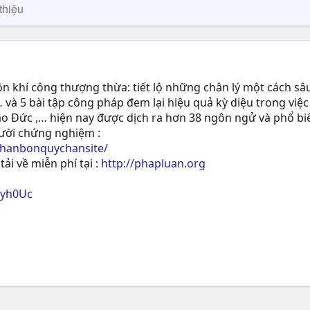
thiệu
 khí công thượng thừa: tiết lộ những chân lý một cách sâu
 và 5 bài tập công pháp đem lại hiệu quả kỳ diệu trong việc
ạo Ðức ,… hiện nay được dịch ra hơn 38 ngôn ngử và phổ biế
gười chứng nghiệm :
phanbonquychansite/
tải về miễn phí tại :
http://phapluan.org
ryh0Uc