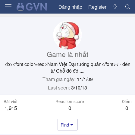
Đăng nhập
Register
Game là nhất
<b><font color=red>Nam Việt Đại tướng quân</font><
·
đến
từ
Chỗ đó đó.....
Tham gia ngày
11/1/09
Last seen
3/10/13
Bài viết
Reaction score
Điểm
1,915
0
0
Find