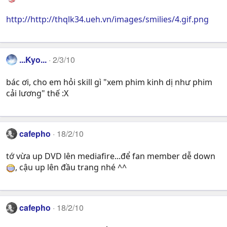
http://http://thqlk34.ueh.vn/images/smilies/4.gif.png
...Kyo...
2/3/10
bác ơi, cho em hỏi skill gì "xem phim kinh dị như phim
cải lương" thế :X
cafepho
18/2/10
tớ vừa up DVD lên mediafire...để fan member dễ down
, cậu up lên đầu trang nhé ^^
cafepho
18/2/10