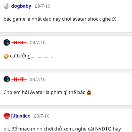
dogbaby
29/7/10
bác game là nhất dạo này chơi avatar shock ghê :X
_NHT_
24/7/10
cứ tưởng...................
_NHT_
24/7/10
Cho em hỏi Avatar là phim gì thế bác
[J]ustice
23/7/10
ok, để hnao mình chơi thử xem, nghe cái NVDTQ hay