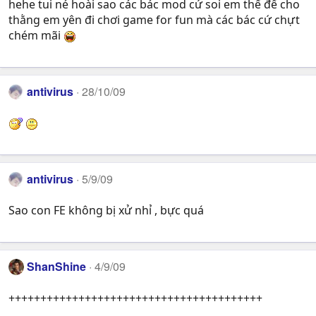
hehe tui né hoài sao các bác mod cứ soi em thế để cho
thằng em yên đi chơi game for fun mà các bác cứ chựt
chém mãi
antivirus
28/10/09
antivirus
5/9/09
Sao con FE không bị xử nhỉ , bực quá
ShanShine
4/9/09
++++++++++++++++++++++++++++++++++++++++