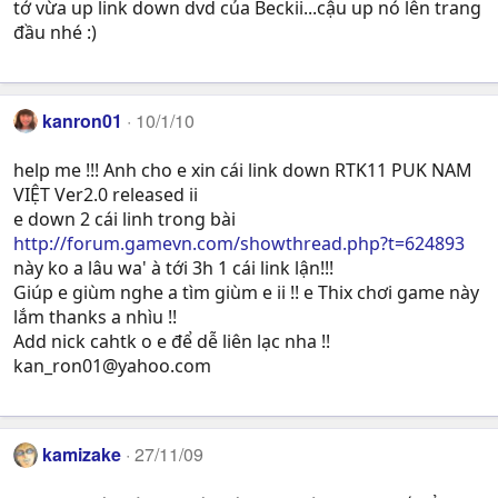
tớ vừa up link down dvd của Beckii...cậu up nó lên trang
đầu nhé :)
kanron01
10/1/10
help me !!! Anh cho e xin cái link down RTK11 PUK NAM
VIỆT Ver2.0 released ii
e down 2 cái linh trong bài
http://forum.gamevn.com/showthread.php?t=624893
này ko a lâu wa' à tới 3h 1 cái link lận!!!
Giúp e giùm nghe a tìm giùm e ii !! e Thix chơi game này
lắm thanks a nhìu !!
Add nick cahtk o e để dễ liên lạc nha !!
kan_ron01@yahoo.com
kamizake
27/11/09