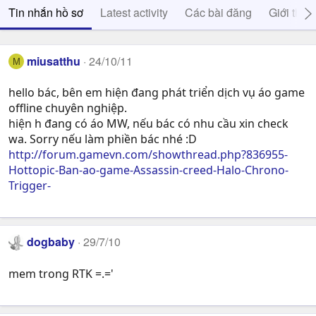
Tin nhắn hồ sơ
Latest activity
Các bài đăng
Giới thiệ
miusatthu
24/10/11
M
hello bác, bên em hiện đang phát triển dịch vụ áo game
offline chuyên nghiệp.
hiện h đang có áo MW, nếu bác có nhu cầu xin check
wa. Sorry nếu làm phiền bác nhé :D
http://forum.gamevn.com/showthread.php?836955-
Hottopic-Ban-ao-game-Assassin-creed-Halo-Chrono-
Trigger-
dogbaby
29/7/10
mem trong RTK =.='