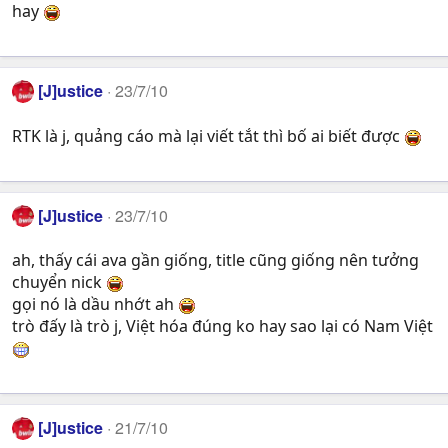
hay
[J]ustice
23/7/10
RTK là j, quảng cáo mà lại viết tắt thì bố ai biết được
[J]ustice
23/7/10
ah, thấy cái ava gần giống, title cũng giống nên tưởng
chuyển nick
gọi nó là dầu nhớt ah
trò đấy là trò j, Việt hóa đúng ko hay sao lại có Nam Việt
[J]ustice
21/7/10