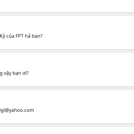
 Kỷ của FPT hả bạn?
g vậy bạn ơi?
9gl@yahoo.com