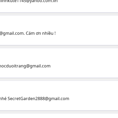
i
linhkute1145@yahoo.com.vn
@gmail.com
. Cám ơn nhiều !
hocduoitrang@gmail.com
 nhé
SecretGarden2888@gmail.com