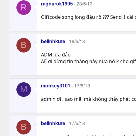
ragnarok1995
23/5/13
R
Giftcode song long đâu rồi??? Send 1 cái c
belinhkute
18/5/13
B
ADM lừa đảo
AE ơi đừng tin thằng này nữa nó k cho gi
monkey3101
17/5/13
M
admin ơi , sao mãi mà không thấy phát cod
belinhkute
17/5/13
B