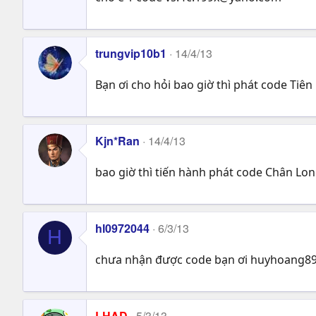
trungvip10b1
14/4/13
Bạn ơi cho hỏi bao giờ thì phát code Tiên
Kjn*Ran
14/4/13
bao giờ thì tiến hành phát code Chân Lon
hl0972044
6/3/13
H
chưa nhận được code bạn ơi
huyhoang8
LHAD
5/3/13