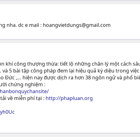
g nha. dc e mail :
hoangvietdungs@gmail.com
 khí công thượng thừa: tiết lộ những chân lý một cách sâu
 và 5 bài tập công pháp đem lại hiệu quả kỳ diệu trong việc
ạo Ðức ,… hiện nay được dịch ra hơn 38 ngôn ngử và phổ biế
gười chứng nghiệm :
phanbonquychansite/
tải về miễn phí tại :
http://phapluan.org
ryh0Uc