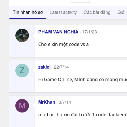
Tin nhắn hồ sơ
Latest activity
Các bài đăng
Giới 
PHAM VAN NGHIA
17/1/23
Cho e xin một code vs a
zakiel
22/7/14
Z
Hi Game Online, MÌnh đang có mong muốn
MrKhan
3/7/14
M
mod ơi cho xin đặt trước 1 code daokiem