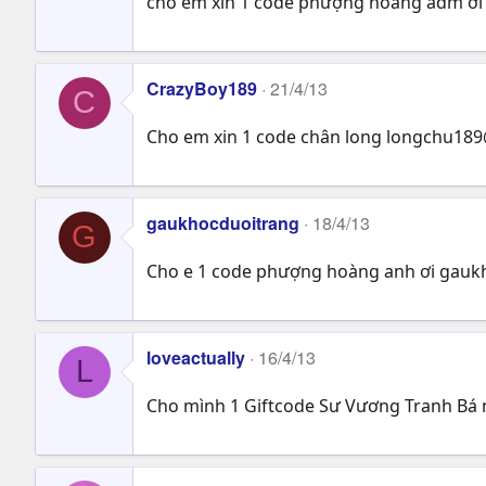
cho em xin 1 code phượng hoàng adm ơ
CrazyBoy189
21/4/13
C
Cho em xin 1 code chân long
longchu189
gaukhocduoitrang
18/4/13
G
Cho e 1 code phượng hoàng anh ơi
gauk
loveactually
16/4/13
L
Cho mình 1 Giftcode Sư Vương Tranh Bá