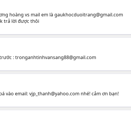
ương hoàng vs mail em là
gaukhocduoitrang@gmail.com
 trả lời được thôi
trước :
tronganhtinhvansang88@gmail.com
bá vào email:
vjp_thanh@yahoo.com
nhé! cảm ơn bạn!