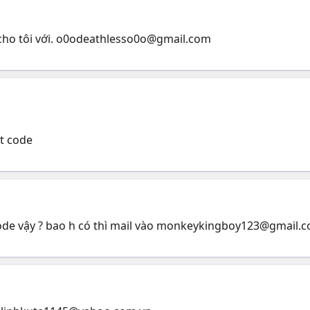
ho tôi với.
o0odeathlesso0o@gmail.com
ft code
e vậy ? bao h có thì mail vào
monkeykingboy123@gmail.