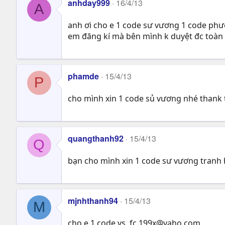
anhday999
16/4/13
A
anh ơi cho e 1 code sư vương 1 code ph
em đăng kí mà bên mình k duyệt đc toàn k
phamde
15/4/13
P
cho mình xin 1 code sủ vương nhé thank 
quangthanh92
15/4/13
Q
bạn cho mình xin 1 code sư vương tranh 
mjnhthanh94
15/4/13
M
cho e 1 code vs.
fc.199x@yaho.com