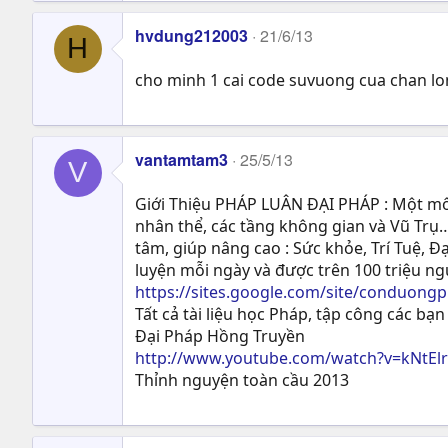
hvdung212003
21/6/13
H
cho minh 1 cai code suvuong cua chan lon
vantamtam3
25/5/13
V
Giới Thiệu PHÁP LUÂN ĐẠI PHÁP : Một môn
nhân thể, các tầng không gian và Vũ Trụ…
tâm, giúp nâng cao : Sức khỏe, Trí Tuệ, Ð
luyện mỗi ngày và được trên 100 triệu n
https://sites.google.com/site/conduong
Tất cả tài liệu học Pháp, tập công các bạn 
Đại Pháp Hồng Truyền
http://www.youtube.com/watch?v=kNtEl
Thỉnh nguyện toàn cầu 2013