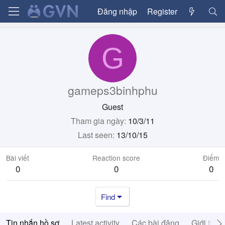
Đăng nhập
Register
G
gameps3binhphu
Guest
Tham gia ngày
10/3/11
Last seen
13/10/15
Bài viết
Reaction score
Điểm
0
0
0
Find
Tin nhắn hồ sơ
Latest activity
Các bài đăng
Giới thiệ