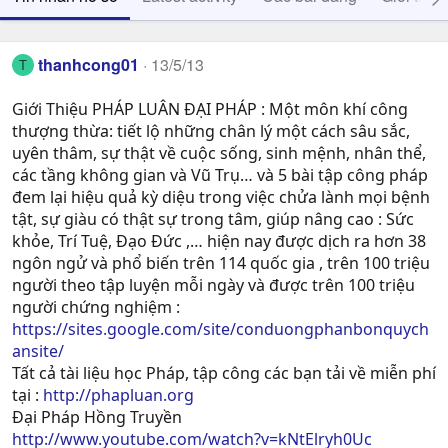
thanhcong01
13/5/13
T
Giới Thiệu PHÁP LUÂN ĐẠI PHÁP : Một môn khí công
thượng thừa: tiết lộ những chân lý một cách sâu sắc,
uyên thâm, sự thật về cuộc sống, sinh mệnh, nhân thể,
các tầng không gian và Vũ Trụ… và 5 bài tập công pháp
đem lại hiệu quả kỳ diệu trong việc chửa lành mọi bệnh
tật, sự giàu có thật sự trong tâm, giúp nâng cao : Sức
khỏe, Trí Tuệ, Ðạo Ðức ,… hiện nay được dịch ra hơn 38
ngôn ngử và phổ biến trên 114 quốc gia , trên 100 triệu
người theo tập luyện mỗi ngày và được trên 100 triệu
người chứng nghiệm :
https://sites.google.com/site/conduongphanbonquych
ansite/
Tất cả tài liệu học Pháp, tập công các bạn tải về miễn phí
tại :
http://phapluan.org
Đại Pháp Hồng Truyền
http://www.youtube.com/watch?v=kNtElryh0Uc