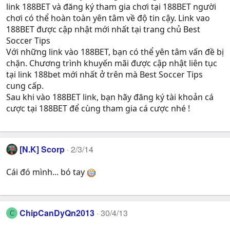
link 188BET và đăng ký tham gia chơi tại 188BET người
chơi có thể hoàn toàn yên tâm về độ tin cậy. Link vao
188BET được cập nhật mới nhất tại trang chủ Best
Soccer Tips
Với những link vào 188BET, bạn có thể yên tâm vấn đề bị
chặn. Chương trình khuyến mãi được cập nhật liên tục
tại link 188bet mới nhất ở trên mà Best Soccer Tips
cung cấp.
Sau khi vào 188BET link, bạn hãy đăng ký tài khoản cá
cược tại 188BET để cùng tham gia cá cược nhé !
[N.K] Scorp
2/3/14
Cái đó mình... bó tay
ChipCanDyQn2013
30/4/13
C