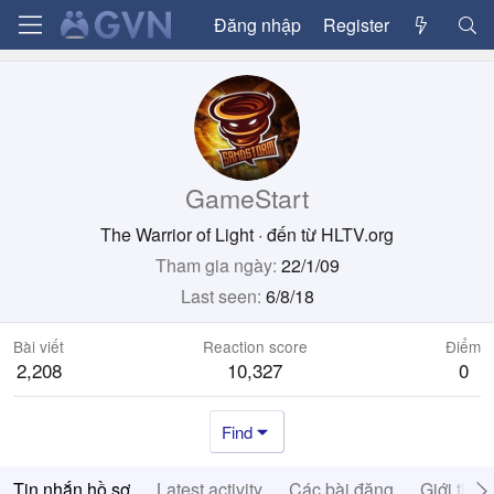
Đăng nhập
Register
GameStart
The Warrior of Light
·
đến từ
HLTV.org
Tham gia ngày
22/1/09
Last seen
6/8/18
Bài viết
Reaction score
Điểm
2,208
10,327
0
Find
Tin nhắn hồ sơ
Latest activity
Các bài đăng
Giới thiệ