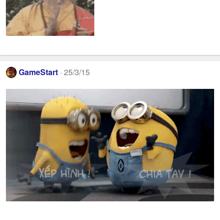
GameStart
25/3/15