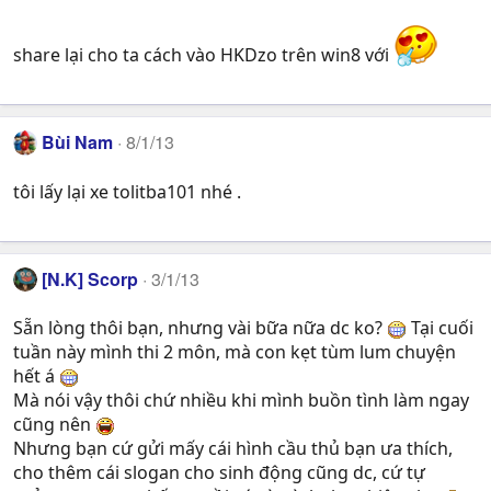
share lại cho ta cách vào HKDzo trên win8 với
Bùi Nam
8/1/13
tôi lấy lại xe tolitba101 nhé .
[N.K] Scorp
3/1/13
Sẵn lòng thôi bạn, nhưng vài bữa nữa dc ko?
Tại cuối
tuần này mình thi 2 môn, mà con kẹt tùm lum chuyện
hết á
Mà nói vậy thôi chứ nhiều khi mình buồn tình làm ngay
cũng nên
Nhưng bạn cứ gửi mấy cái hình cầu thủ bạn ưa thích,
cho thêm cái slogan cho sinh động cũng dc, cứ tự