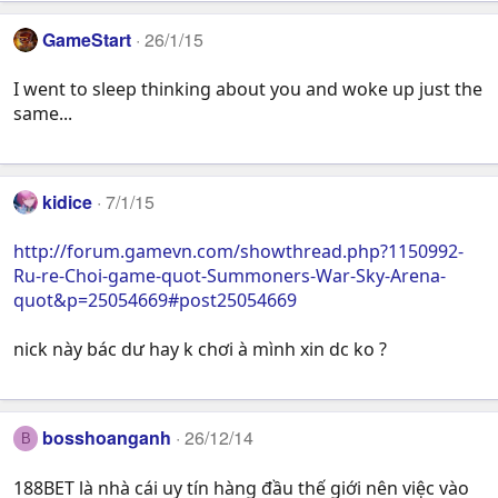
GameStart
26/1/15
I went to sleep thinking about you and woke up just the
same...
kidice
7/1/15
http://forum.gamevn.com/showthread.php?1150992-
Ru-re-Choi-game-quot-Summoners-War-Sky-Arena-
quot&p=25054669#post25054669
nick này bác dư hay k chơi à mình xin dc ko ?
bosshoanganh
26/12/14
B
188BET là nhà cái uy tín hàng đầu thế giới nên việc vào