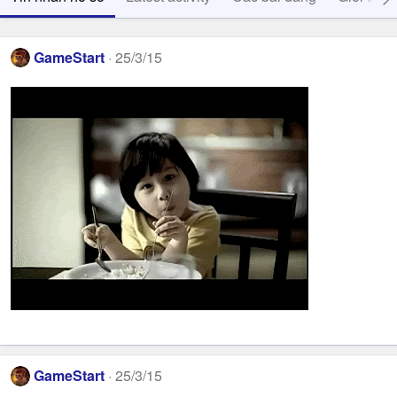
GameStart
25/3/15
GameStart
25/3/15