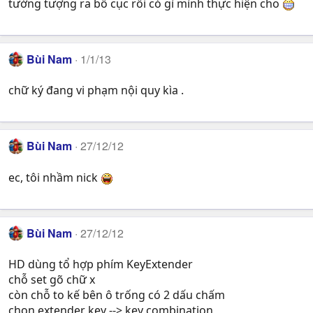
tưởng tượng ra bố cục rồi có gì mình thực hiện cho
Bùi Nam
1/1/13
chữ ký đang vi phạm nội quy kìa .
Bùi Nam
27/12/12
ec, tôi nhầm nick
Bùi Nam
27/12/12
HD dùng tổ hợp phím KeyExtender
chỗ set gõ chữ x
còn chỗ to kế bên ô trống có 2 dấu chấm
chọn extender key --> key combination