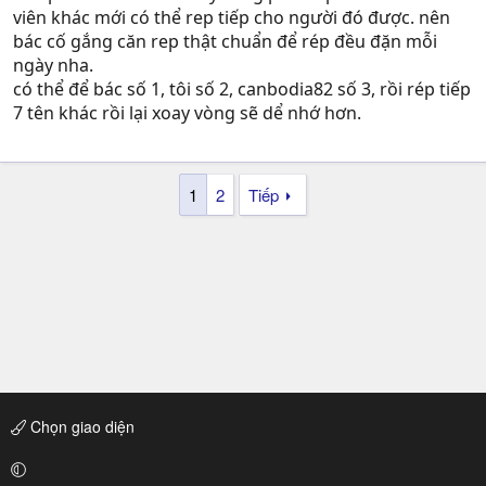
viên khác mới có thể rep tiếp cho người đó được. nên
bác cố gắng căn rep thật chuẩn để rép đều đặn mỗi
ngày nha.
có thể để bác số 1, tôi số 2, canbodia82 số 3, rồi rép tiếp
7 tên khác rồi lại xoay vòng sẽ dể nhớ hơn.
1
2
Tiếp
Chọn giao diện