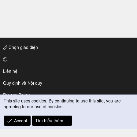
Chọn giao diện
Liên hệ
Quy định và Nội quy
Privacy Policy
This site uses cookies. By continuing to use this site, you are
agreeing to our use of cookies.
Trợ giúp
R
Accept
Tìm hiểu thêm.…
S
S