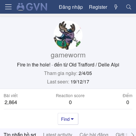
Đăng nhập
Register
gameworm
Fire in the hole!
·
đến từ
Old Trafford / Delle Alpi
Tham gia ngày
2/4/05
Last seen
19/12/17
Bài viết
Reaction score
Điểm
2,864
0
0
Find
Tin nhắn hồ sơ
Latest activity
Các bài đăng
Giới thiệ