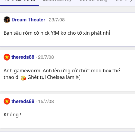
Dream Theater
23/7/08
Bạn sâu róm có nick Y!M ko cho tớ xin phát nhỉ
thereds88
20/7/08
Anh gameworm! Anh lên ứng cử chức mod box thể
thao đi
Ghét tụi Chelsea lắm X(
thereds88
15/7/08
Không !