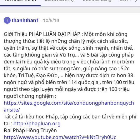
thanhthan1
10/5/13
T
Giới Thiệu PHÁP LUÂN ĐẠI PHÁP : Một môn khí công
thượng thừa: tiết lộ những chân lý một cách sâu sắc,
uyên thâm, sự thật về cuộc sống, sinh mệnh, nhân thể,
các tầng không gian và Vũ Trụ… và 5 bài tập công pháp
đem lại hiệu quả kỳ diệu trong việc chửa lành mọi bệnh
tật, sự giàu có thật sự trong tâm, giúp nâng cao : Sức
khỏe, Trí Tuệ, Ðạo Ðức ,… hiện nay được dịch ra hơn 38
ngôn ngử và phổ biến trên 114 quốc gia , trên 100 triệu
người theo tập luyện mỗi ngày và được trên 100 triệu
người chứng nghiệm :
https://sites.google.com/site/conduongphanbonquych
ansite/
Tất cả tài liệu học Pháp, tập công các bạn tải về miễn phí
tại :
http://phapluan.org
Đại Pháp Hồng Truyền
http://www.youtube.com/watch?v=kNtElryh0Uc