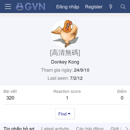
Đăng nhập
Register
[高清無碼]
Donkey Kong
Tham gia ngày
24/9/10
Last seen
7/2/12
Bài viết
Reaction score
Điểm
320
1
0
Find
Tin nhắn hồ sơ
Latest activity
Các bài đăng
Giới thiệ