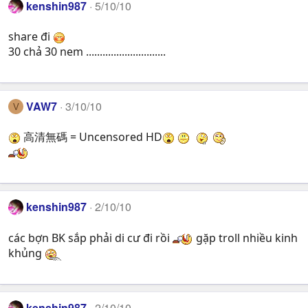
kenshin987
5/10/10
share đi
30 chả 30 nem .............................
VAW7
3/10/10
V
高清無碼 = Uncensored HD
kenshin987
2/10/10
các bợn BK sắp phải di cư đi rồi
gặp troll nhiều kinh
khủng
kenshin987
2/10/10