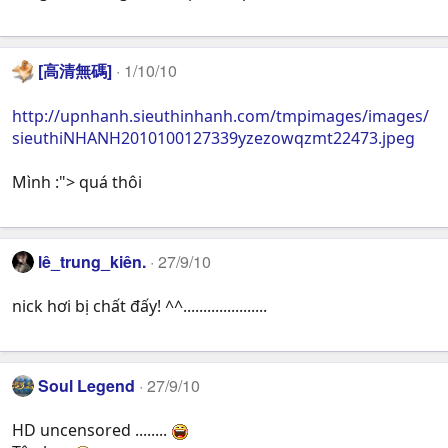
[高清無碼]
1/10/10
http://upnhanh.sieuthinhanh.com/tmpimages/images/
sieuthiNHANH2010100127339yzezowqzmt22473.jpeg
Mình :"> quá thôi
lê_trung_kiên.
27/9/10
nick hơi bị chất đấy! ^^.....................
Soul Legend
27/9/10
HD uncensored ........