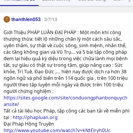
thanthien053
3/7/13
T
Giới Thiệu PHÁP LUÂN ĐẠI PHÁP : Một môn khí công
thượng thừa: tiết lộ những chân lý một cách sâu sắc,
uyên thâm, sự thật về cuộc sống, sinh mệnh, nhân thể,
các tầng không gian và Vũ Trụ… và 5 bài tập công pháp
đem lại hiệu quả kỳ diệu trong việc chửa lành mọi bệnh
tật, sự giàu có thật sự trong tâm, giúp nâng cao : Sức
khỏe, Trí Tuệ, Ðạo Ðức ,… hiện nay được dịch ra hơn 38
ngôn ngử và phổ biến trên 114 quốc gia , trên 100 triệu
người theo tập luyện mỗi ngày và được trên 100 triệu
người chứng nghiệm :
https://sites.google.com/site/conduongphanbonquych
ansite/
Tất cả tài liệu học Pháp, tập công các bạn tải về miễn phí
tại :
http://phapluan.org
Đại Pháp Hồng Truyền
http://www.youtube.com/watch?v=kNtElryh0Uc