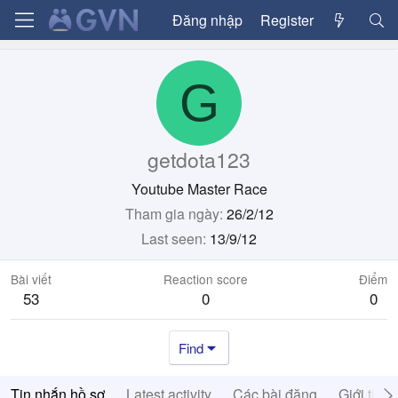
Đăng nhập
Register
G
getdota123
Youtube Master Race
Tham gia ngày
26/2/12
Last seen
13/9/12
Bài viết
Reaction score
Điểm
53
0
0
Find
Tin nhắn hồ sơ
Latest activity
Các bài đăng
Giới thiệ