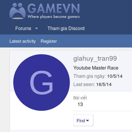
Forums
Tham gia Discord
Latest activity
Register
giahuy_tran99
G
Youtube Master Race
Tham gia ngày
10/5/14
Last seen
16/5/14
Bài viết
13
Find