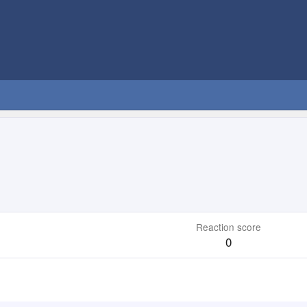
Reaction score
0