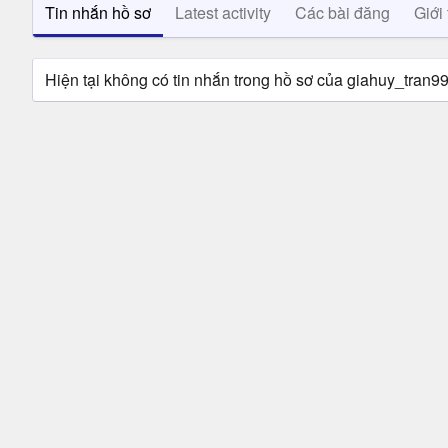
Tin nhắn hồ sơ
Latest activity
Các bài đăng
Giới 
Hiện tại không có tin nhắn trong hồ sơ của giahuy_tran99