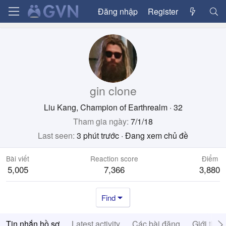
Đăng nhập
Register
gin clone
Liu Kang, Champion of Earthrealm
·
32
Tham gia ngày
7/1/18
Last seen
3 phút trước
·
Đang xem chủ đề
Bài viết
Reaction score
Điểm
5,005
7,366
3,880
Find
Tin nhắn hồ sơ
Latest activity
Các bài đăng
Giới thiệ