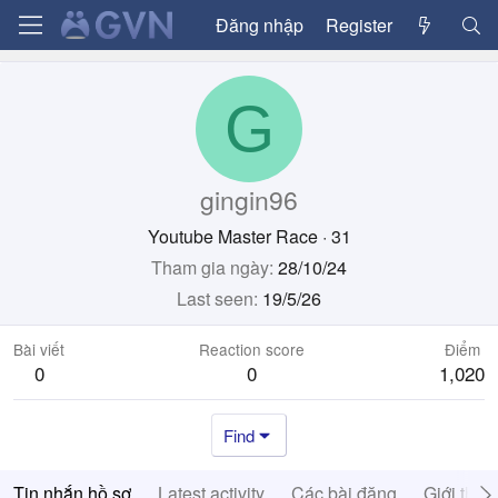
Đăng nhập
Register
G
gingin96
Youtube Master Race
·
31
Tham gia ngày
28/10/24
Last seen
19/5/26
Bài viết
Reaction score
Điểm
0
0
1,020
Find
Tin nhắn hồ sơ
Latest activity
Các bài đăng
Giới thiệ