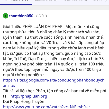
thanthien050
3/7/13
T
Giới Thiệu PHÁP LUÂN ĐẠI PHÁP : Một môn khí công
thượng thừa: tiết lộ những chân lý một cách sâu sắc,
uyên thâm, sự thật về cuộc sống, sinh mệnh, nhân thể,
các tầng không gian và Vũ Trụ… và 5 bài tập công pháp
đem lại hiệu quả kỳ diệu trong việc chửa lành mọi bệnh
tật, sự giàu có thật sự trong tâm, giúp nâng cao : Sức
khỏe, Trí Tuệ, Ðạo Ðức ,… hiện nay được dịch ra hơn 38
ngôn ngử và phổ biến trên 114 quốc gia , trên 100 triệu
người theo tập luyện mỗi ngày và được trên 100 triệu
người chứng nghiệm :
https://sites.google.com/site/conduongphanbonquych
ansite/
Tất cả tài liệu học Pháp, tập công các bạn tải về miễn phí
tại :
http://phapluan.org
Đại Pháp Hồng Truyền
http://www.youtube.com/watch?v=kNtElryh0Uc