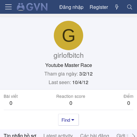
Đăng nhập
Register
G
girlofbitch
Youtube Master Race
Tham gia ngày
3/2/12
Last seen
10/4/12
Bài viết
Reaction score
Điểm
0
0
0
Find
Tin nhắn hồ sơ
Latest activity
Các bài đăng
Giới thiệ