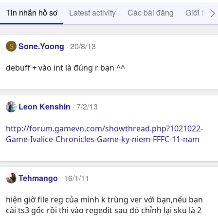
Tin nhắn hồ sơ
Latest activity
Các bài đăng
Giới thiệ
Sone.Yoong
20/8/13
S
debuff + vào int là đúng r bạn ^^
Leon Kenshin
7/2/13
http://forum.gamevn.com/showthread.php?1021022-
Game-Ivalice-Chronicles-Game-ky-niem-FFFC-11-nam
Tehmango
16/1/11
hiện giờ file reg của mình k trùng ver với bạn,nếu bạn
cài ts3 gốc rồi thì vào regedit sau đó chỉnh lại sku là 2