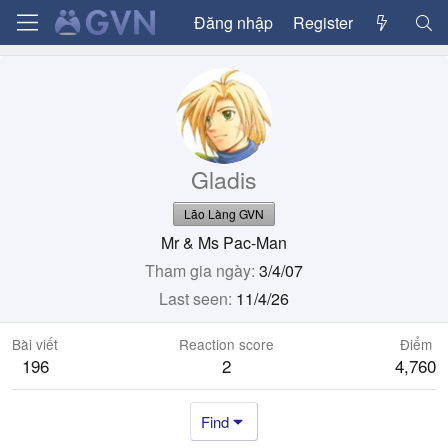
Đăng nhập
Register
Gladis
Lão Làng GVN
Mr & Ms Pac-Man
Tham gia ngày
3/4/07
Last seen
11/4/26
Bài viết
Reaction score
Điểm
196
2
4,760
Find