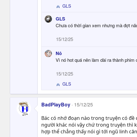
GLS
R
e
GLS
a
Chưa có thời gian xem nhưng mà đợt năm
c
t
i
15/12/25
o
n
Nô
s
Vì nó hot quá nên làm dài ra thành phim 
:
15/12/25
GLS
R
e
a
c
BadPlayBoy
15/12/25
t
i
Bác có nhớ đoạn nào trong truyện có đề c
o
người khác nói vậy chứ trong truyện thì k
n
hợp thể chẳng thấy nói gì tới ngũ linh căn
s