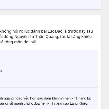
không nói rõ lúc đánh bại Lục Đạo là trước hay sau
phải dùng Nguyên Từ Thần Quang, tức là Lăng Khiếu
cả tông môn dời núi.
u.
h ngang hoặc yếu hơn sao dám khinh?) nên khả năng lúc
 hậu kì rất mạnh chứ k đùa nên khả năng cao Lăng Khiếu