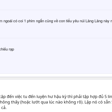
 ngoái có coi 1 phim ngắn cũng về con tiểu yêu núi Lãng Lãng này
chiếu rạp
ập đến việc tu đến luyện hư hậu kỳ thì phải tập hợp đủ 5 l
hông thấy (hoặc lướt qua lúc nào không rõ). Lập nó có sẵn 5
 cả.