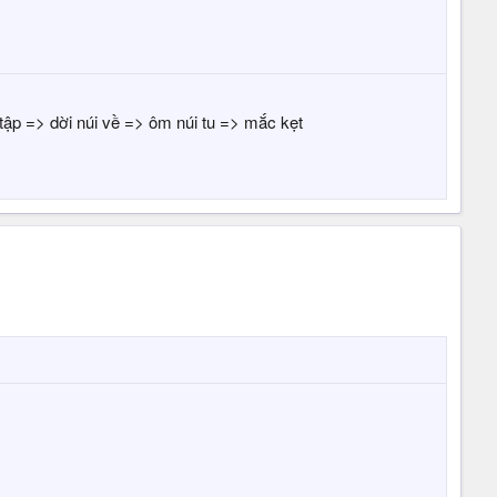
tập => dời núi về => ôm núi tu => mắc kẹt