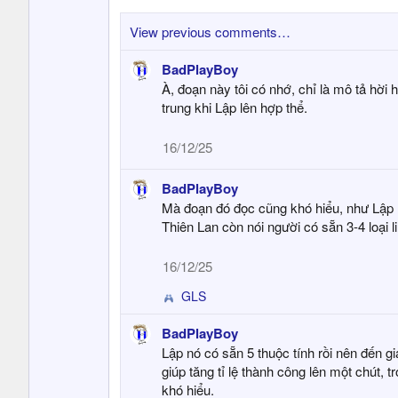
:
View previous comments…
BadPlayBoy
À, đoạn này tôi có nhớ, chỉ là mô tả hời 
trung khi Lập lên hợp thể.
16/12/25
BadPlayBoy
Mà đoạn đó đọc cũng khó hiểu, như Lập hỏi
Thiên Lan còn nói người có sẵn 3-4 loại 
16/12/25
GLS
R
e
BadPlayBoy
a
Lập nó có sẵn 5 thuộc tính rồi nên đến g
c
t
giúp tăng tỉ lệ thành công lên một chút,
i
khó hiểu.