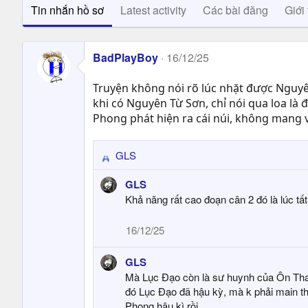
Tin nhắn hồ sơ
Latest activity
Các bài đăng
Giới 
BadPlayBoy
16/12/25
Truyện không nói rõ lúc nhặt được Nguyên
khi có Nguyên Từ Sơn, chỉ nói qua loa là
Phong phát hiện ra cái núi, không mang 
GLS
R
e
GLS
a
Khả năng rất cao đoạn cân 2 đó là lúc tấ
c
t
16/12/25
i
o
GLS
n
s
Mà Lục Đạo còn là sư huynh của Ôn Tha
:
đó Lục Đạo đã hậu kỳ, mà k phải main th
Phong hậu kì rồi.