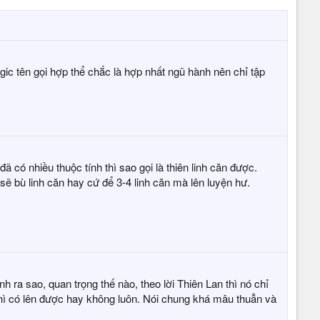
ogic tên gọi hợp thể chắc là hợp nhất ngũ hành nên chỉ tập
ã có nhiều thuộc tính thì sao gọi là thiên linh căn được.
sẽ bù linh căn hay cứ để 3-4 linh căn mà lên luyện hư.
 ra sao, quan trọng thế nào, theo lời Thiên Lan thì nó chỉ
ế thì có lên được hay không luôn. Nói chung khá mâu thuẫn và