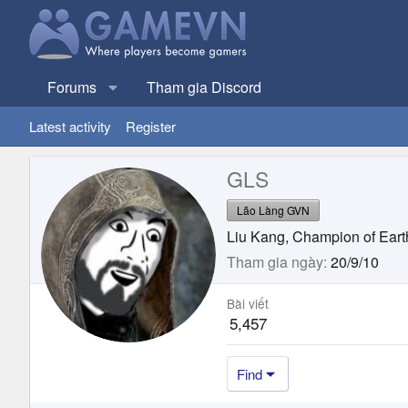
Forums
Tham gia Discord
Latest activity
Register
GLS
Lão Làng GVN
Liu Kang, Champion of Ear
Tham gia ngày
20/9/10
Bài viết
5,457
Find