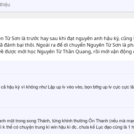
thiệu
 Từ Sơn là trước hay sau khi đạt nguyên anh hậu kỳ, cũng 
 đã đánh bại thôi. Ngoài ra để di chuyển Nguyên Từ Sơn là 
về được mới học Nguyên Từ Thần Quang, rồi mới vận động 
t cả hậu kỳ vì không như Lập up lv vèo vèo, bọn bthg up lv cực cực lâ
nh một trong song Thánh, từng khinh thường Ôn Thanh (nếu mà mạn
ì k thể có chuyện trung kì win hậu kì đc, chưa kể Lục đạo cũng là 1