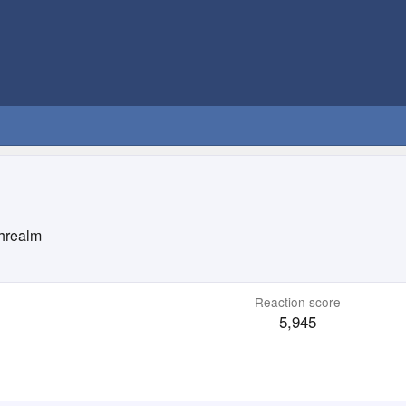
threalm
Reaction score
5,945