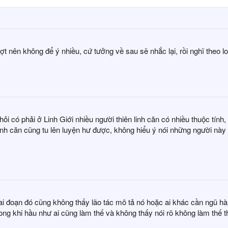
hợt nên không để ý nhiều, cứ tưởng về sau sẽ nhắc lại, rồi nghĩ theo l
 có phải ở Linh Giới nhiều người thiên linh căn có nhiều thuộc tính, đ
linh căn cũng tu lên luyện hư được, không hiểu ý nói những người này 
iai đoạn đó cũng không thấy lão tác mô tả nó hoặc ai khác cần ngũ hành
 trong khi hầu như ai cũng làm thế và không thấy nói rõ không làm th