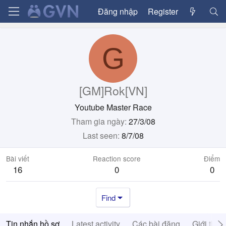
Đăng nhập
Register
G
[GM]Rok[VN]
Youtube Master Race
Tham gia ngày
27/3/08
Last seen
8/7/08
Bài viết
Reaction score
Điểm
16
0
0
Find
Tin nhắn hồ sơ
Latest activity
Các bài đăng
Giới thiệ