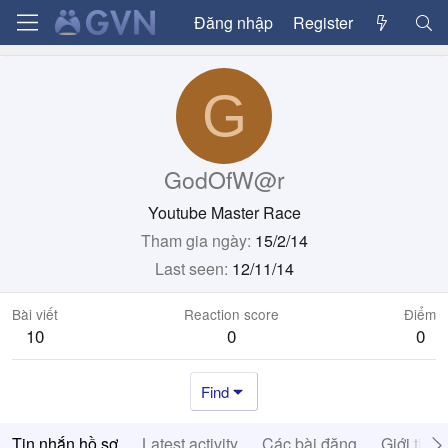
Đăng nhập
Register
G
GodOfW@r
Youtube Master Race
Tham gia ngày
15/2/14
Last seen
12/11/14
Bài viết
Reaction score
Điểm
10
0
0
Find
Tin nhắn hồ sơ
Latest activity
Các bài đăng
Giới thiệ