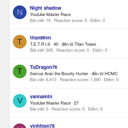
Night shadow
N
Youtube Master Race
Bài viết
16
Reaction score
0
Điểm
0
titan86vn
T
T.E.T.Я.I.S
·
40
·
đến từ
Titan Tower
Bài viết
505
Reaction score
0
Điểm
0
TuDragon76
T
Samus Aran the Bounty Hunter
·
đến từ
HCMC
Bài viết
6,413
Reaction score
1,590
Điểm
0
vannamtn
V
Youtube Master Race
·
27
Bài viết
0
Reaction score
0
Điểm
0
vinhhien78