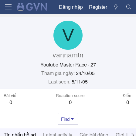
Đăng nhập
Register
V
vannamtn
Youtube Master Race
·
27
Tham gia ngày
24/10/05
Last seen
5/11/05
Bài viết
Reaction score
Điểm
0
0
0
Find
Tin nhắn hồ sơ
Latest activity
Các bài đăng
Giới thiệ