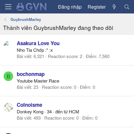
Đăng nhập
Register
GuybrushMarley
Thành viên GuybrushMarley đang theo dõi
Asakura Love You
Nho Tia Chớp :* :x
Bài viết
6,321
Reaction score
2
Điểm
7,560
bochonmap
B
Youtube Master Race
Bài viết
23
Reaction score
0
Điểm
0
CoInoisme
Donkey Kong
·
34
·
đến từ
HCM
Bài viết
493
Reaction score
0
Điểm
0