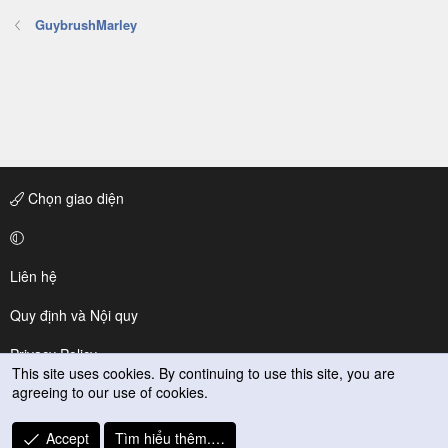
GuybrushMarley
Chọn giao diện
Liên hệ
Quy định và Nội quy
Privacy Policy
This site uses cookies. By continuing to use this site, you are
agreeing to our use of cookies.
Trợ giúp
R
Accept
Tìm hiểu thêm.…