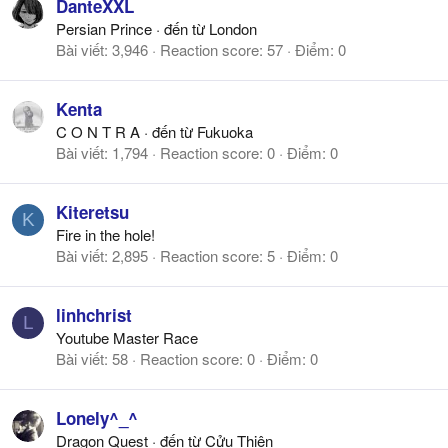
DanteXXL
Persian Prince
·
đến từ
London
Bài viết
3,946
Reaction score
57
Điểm
0
Kenta
C O N T R A
·
đến từ
Fukuoka
Bài viết
1,794
Reaction score
0
Điểm
0
Kiteretsu
K
Fire in the hole!
Bài viết
2,895
Reaction score
5
Điểm
0
linhchrist
L
Youtube Master Race
Bài viết
58
Reaction score
0
Điểm
0
Lonely^_^
Dragon Quest
·
đến từ
Cửu Thiên