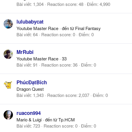
Bài viết
1,304
Reaction score
48
Điểm
4,990
lulubabycat
Youtube Master Race
·
đến từ
Final Fantasy
Bài viết
64
Reaction score
0
Điểm
0
MrRubi
Youtube Master Race
·
33
Bài viết
91
Reaction score
36
Điểm
0
PhúcĐạtBích
Dragon Quest
Bài viết
1,343
Reaction score
2,037
Điểm
0
ruacon994
Mario & Luigi
·
đến từ
Tp.HCM
Bài viết
723
Reaction score
0
Điểm
0