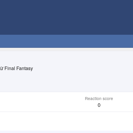
từ
Final Fantasy
Reaction score
0