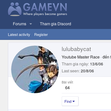
Forums
Tham gia Discord
Latest activity
Register
lulubabycat
Youtube Master Race
·
đến 
Tham gia ngày
13/6/06
Last seen
20/8/06
Bài viết
64
Find