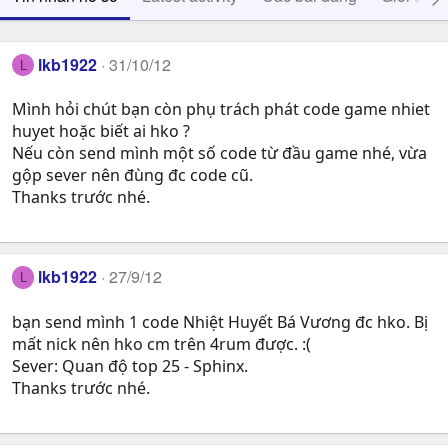
lkb1922
31/10/12
L
Mình hỏi chút bạn còn phụ trách phát code game nhiet
huyet hoặc biết ai hko ?
Nếu còn send mình một số code từ đầu game nhé, vừa
gộp sever nên đùng đc code cũ.
Thanks trước nhé.
lkb1922
27/9/12
L
bạn send mình 1 code Nhiệt Huyết Bá Vương đc hko. Bị
mất nick nên hko cm trên 4rum được. :(
Sever: Quan độ top 25 - Sphinx.
Thanks trước nhé.