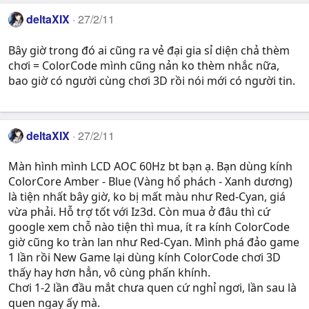
deltaXIX
27/2/11
Bây giờ trong đó ai cũng ra vẻ đại gia sỉ diện chả thèm
chơi = ColorCode mình cũng nản ko thèm nhắc nữa,
bao giờ có người cùng chơi 3D rồi nói mới có người tin.
deltaXIX
27/2/11
Màn hình mình LCD AOC 60Hz bt bạn ạ. Bạn dùng kính
ColorCore Amber - Blue (Vàng hổ phách - Xanh dương)
là tiện nhất bây giờ, ko bị mất màu như Red-Cyan, giá
vừa phải. Hỗ trợ tốt với Iz3d. Còn mua ở đâu thì cứ
google xem chỗ nào tiện thì mua, ít ra kính ColorCode
giờ cũng ko tràn lan như Red-Cyan. Mình phá đảo game
1 lần rồi New Game lại dùng kính ColorCode chơi 3D
thấy hay hơn hẳn, vô cùng phấn khính.
Chơi 1-2 lần đầu mắt chưa quen cứ nghỉ ngơi, lần sau là
quen ngay ấy mà.