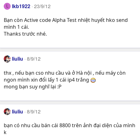
lkb1922
23/9/12
L
Bạn còn Active code Alpha Test nhiệt huyết hko send
mình 1 cái.
Thanks trước nhé.
liuliu
8/9/12
thx , nếu bạn cso nhu cầu và ở Hà nội , nếu máy còn
ngon mình xin đổi lấy 1 cái ip4 trắng
mong bạn suy nghĩ lại :P
liuliu
8/9/12
bạn có nhu cầu bán cái 8800 trên ảnh đại diện của mình
k