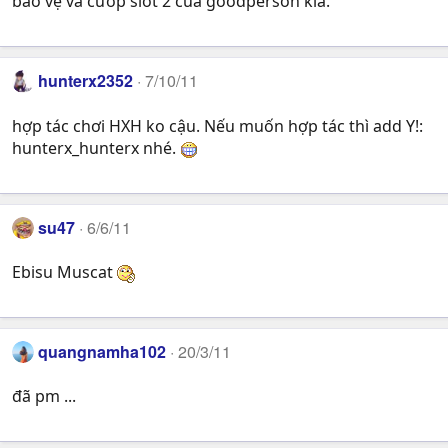
bảo vệ và cướp slot 2 của goodperson kìa.
hunterx2352
7/10/11
hợp tác chơi HXH ko cậu. Nếu muốn hợp tác thì add Y!:
hunterx_hunterx nhé.
su47
6/6/11
Ebisu Muscat
quangnamha102
20/3/11
đã pm ...