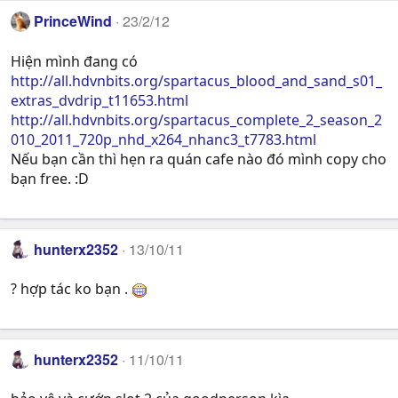
PrinceWind
23/2/12
Hiện mình đang có
http://all.hdvnbits.org/spartacus_blood_and_sand_s01_
extras_dvdrip_t11653.html
http://all.hdvnbits.org/spartacus_complete_2_season_2
010_2011_720p_nhd_x264_nhanc3_t7783.html
Nếu bạn cần thì hẹn ra quán cafe nào đó mình copy cho
bạn free. :D
hunterx2352
13/10/11
? hợp tác ko bạn .
hunterx2352
11/10/11