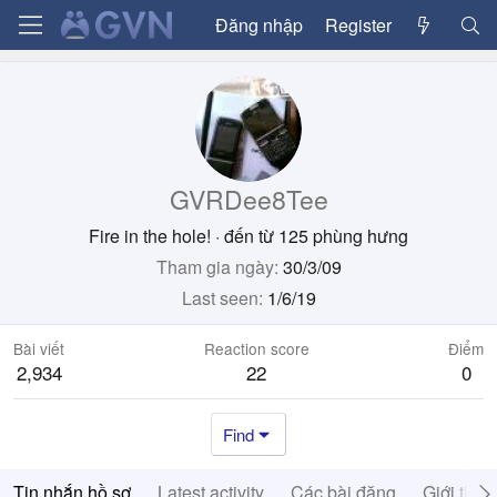
Đăng nhập
Register
GVRDee8Tee
Fire in the hole!
·
đến từ
125 phùng hưng
Tham gia ngày
30/3/09
Last seen
1/6/19
Bài viết
Reaction score
Điểm
2,934
22
0
Find
Tin nhắn hồ sơ
Latest activity
Các bài đăng
Giới thiệ