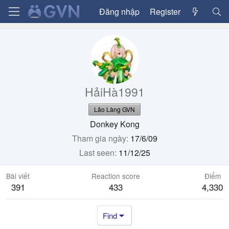
Đăng nhập
Register
HảiHà1991
Lão Làng GVN
Donkey Kong
Tham gia ngày
17/6/09
Last seen
11/12/25
Bài viết
Reaction score
Điểm
391
433
4,330
Find