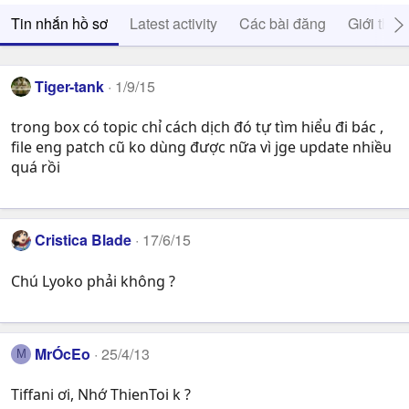
Tin nhắn hồ sơ
Latest activity
Các bài đăng
Giới thiệ
Tiger-tank
1/9/15
trong box có topic chỉ cách dịch đó tự tìm hiểu đi bác ,
file eng patch cũ ko dùng được nữa vì jge update nhiều
quá rồi
Cristica Blade
17/6/15
Chú Lyoko phải không ?
MrÓcEo
25/4/13
M
Tiffani ơi, Nhớ ThienToi k ?