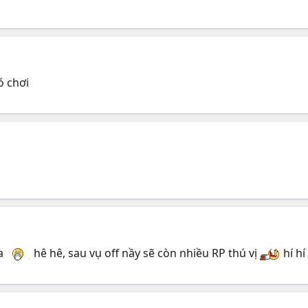
ó chơi
ra
hê hê, sau vụ off nầy sẽ còn nhiều RP thú vị
hí hí