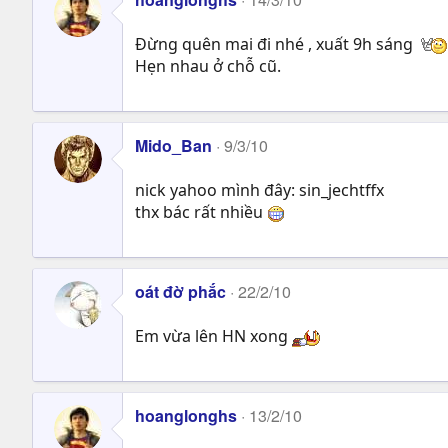
Đừng quên mai đi nhé , xuất 9h sáng
Hẹn nhau ở chỗ cũ.
Mido_Ban
9/3/10
nick yahoo mình đây: sin_jechtffx
thx bác rất nhiều
oát đờ phắc
22/2/10
Em vừa lên HN xong
hoanglonghs
13/2/10