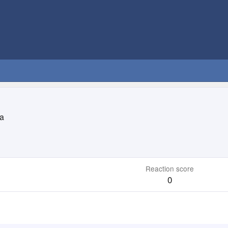
a
Reaction score
0