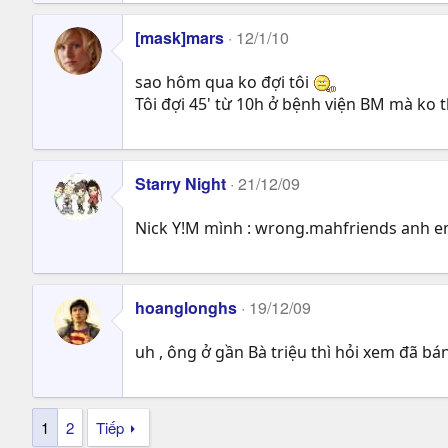
[mask]mars
12/1/10
sao hôm qua ko đợi tôi
Tôi đợi 45' từ 10h ở bệnh viện BM mà ko
Starry Night
21/12/09
Nick Y!M mình : wrong.mahfriends anh 
hoanglonghs
19/12/09
uh , ông ở gần Bà triệu thì hỏi xem đã bán
1
2
Tiếp