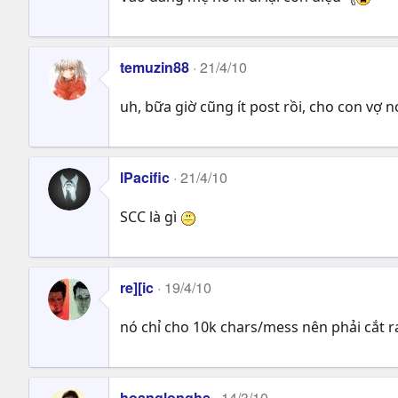
temuzin88
21/4/10
uh, bữa giờ cũng ít post rồi, cho con vợ n
lPacific
21/4/10
SCC là gì
re][ic
19/4/10
nó chỉ cho 10k chars/mess nên phải cắt 
hoanglonghs
14/3/10