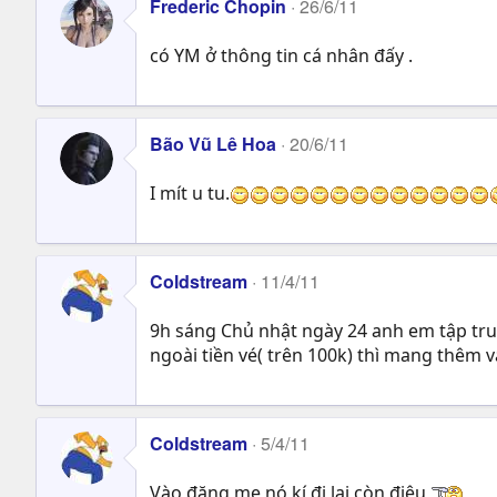
Frederic Chopin
26/6/11
có YM ở thông tin cá nhân đấy .
Bão Vũ Lê Hoa
20/6/11
I mít u tu.
Coldstream
11/4/11
9h sáng Chủ nhật ngày 24 anh em tập tru
ngoài tiền vé( trên 100k) thì mang thêm v
Coldstream
5/4/11
Vào đăng mẹ nó kí đi lại còn điệu