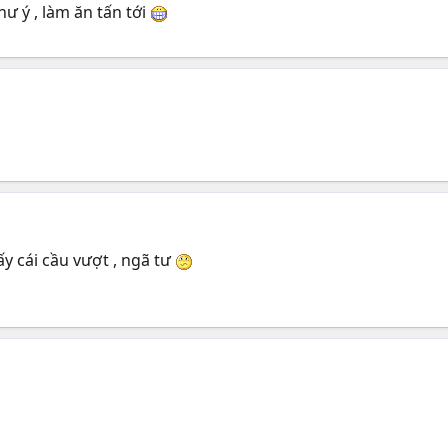
ư ý , làm ăn tấn tới
y cái cầu vượt , ngã tư