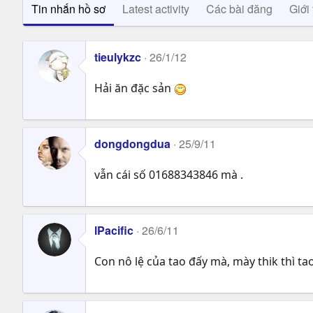
Tin nhắn hồ sơ
Latest activity
Các bài đăng
Giới 
tieulykzc
26/1/12
Hải ăn đặc sản
dongdongdua
25/9/11
vẫn cái số 01688343846 mà .
lPacific
26/6/11
Con nô lệ của tao đấy mà, mày thik thì t