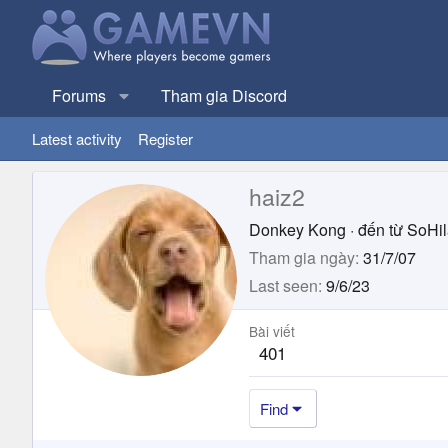
Forums
Tham gia Discord
Latest activity
Register
haiz2
Donkey Kong
·
đến từ
SoHil
Tham gia ngày
31/7/07
Last seen
9/6/23
Bài viết
401
Find