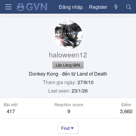
Đăng nhập
Register
haloween12
Lão Làng GVN
Donkey Kong
·
đến từ
Land of Death
Tham gia ngày
27/9/10
Last seen
23/1/26
Bài viết
Reaction score
Điểm
417
9
3,660
Find