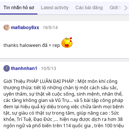
Tin nhắn hồ sơ
Latest activity
Các bài đăng
Giới thiệ
mafiaboy8xx
16/5/14
thanks haloween đã + rep
thanhnhan1
10/5/13
T
Giới Thiệu PHÁP LUÂN ĐẠI PHÁP : Một môn khí công
thượng thừa: tiết lộ những chân lý một cách sâu sắc,
uyên thâm, sự thật về cuộc sống, sinh mệnh, nhân thể,
các tầng không gian và Vũ Trụ… và 5 bài tập công pháp
đem lại hiệu quả kỳ diệu trong việc chửa lành mọi bệnh
tật, sự giàu có thật sự trong tâm, giúp nâng cao : Sức
khỏe, Trí Tuệ, Ðạo Ðức ,… hiện nay được dịch ra hơn 38
ngôn ngử và phổ biến trên 114 quốc gia , trên 100 triệu