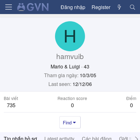
Đăng nhập
Register
H
hamvuib
Mario & Luigi
·
43
Tham gia ngày
10/3/05
Last seen
12/12/06
Bài viết
Reaction score
Điểm
735
0
0
Find
Tin nhắn hồ sơ
Latest activity
Các bài đăng
Giới thiệ