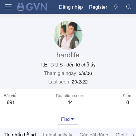
Đăng nhập
Register
hardlife
T.E.T.Я.I.S
·
đến từ
chỗ ấy
Tham gia ngày
5/8/06
Last seen
20/2/22
Bài viết
Reaction score
Điểm
691
44
0
Find
Tin nhắn hồ sơ
Latest activity
Các bài đăng
Giới thiệ