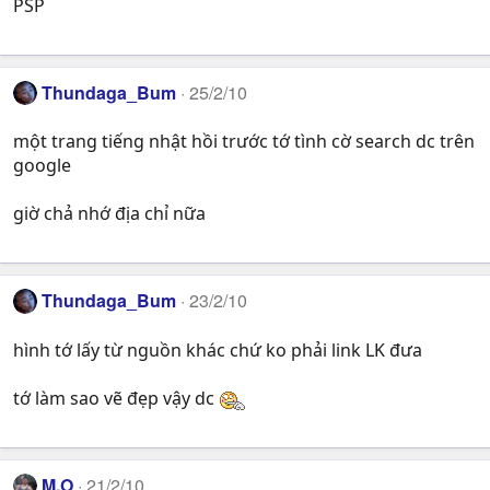
PSP
Thundaga_Bum
25/2/10
một trang tiếng nhật hồi trước tớ tình cờ search dc trên
google
giờ chả nhớ địa chỉ nữa
Thundaga_Bum
23/2/10
hình tớ lấy từ nguồn khác chứ ko phải link LK đưa
tớ làm sao vẽ đẹp vậy dc
M.O
21/2/10