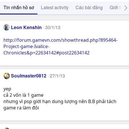
Tin nhắn hồ sơ
Latest activity
Các bài đăng
Giới thiệ
Leon Kenshin
30/1/13
http://forum.gamevn.com/showthread.php?895464-
Project-game-Ivalice-
Chronicles&p=22634142#post22634142
Soulmaster0812
27/1/13
yep
cả 2 vốn là 1 game
nhưng vì psp giới hạn dung lượng nên B.B phải tách
game ra làm đôi