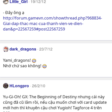
Little_Girl
19/12/12
- Đây ông ạ
http://forum.gamevn.com/showthread.php?968834-
Giai-dap-thac-mac-cua-thanh-vien-ve-dien-
dan&p=22567259#post22567259
dark_dragons
23/7/12
Yami_dragons!
Nhớ chứ sao không!
HLongpro
26/2/10
Yu-Gi-Oh! GX: The Beginning of Destiny nhưng cái này
cũng đã cũ lắm rồi, nếu cậu muốn chơi với card update
mới hơn thì khuyên cậu chơi Yugioh! Tagforce 4 trên