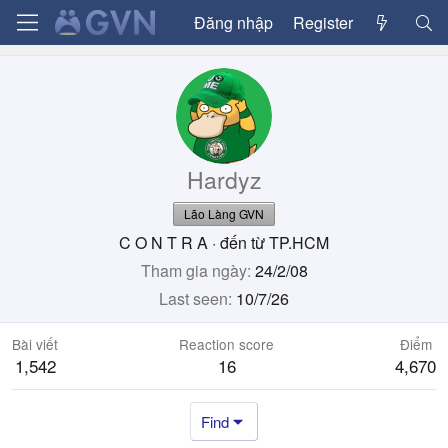
Đăng nhập
Register
Hardyz
Lão Làng GVN
C O N T R A
·
đến từ
TP.HCM
Tham gia ngày
24/2/08
Last seen
10/7/26
Bài viết
Reaction score
Điểm
1,542
16
4,670
Find