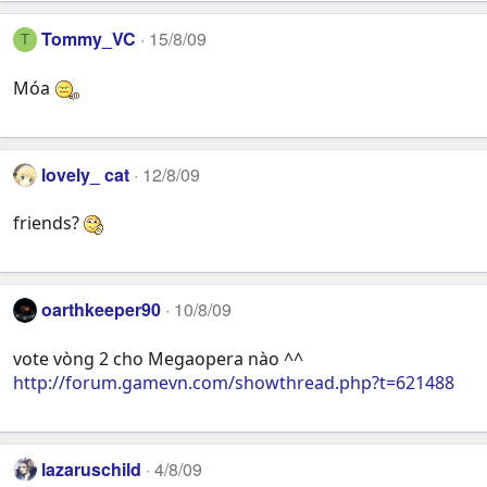
Tommy_VC
15/8/09
T
Móa
lovely_ cat
12/8/09
friends?
oarthkeeper90
10/8/09
vote vòng 2 cho Megaopera nào ^^
http://forum.gamevn.com/showthread.php?t=621488
lazaruschild
4/8/09