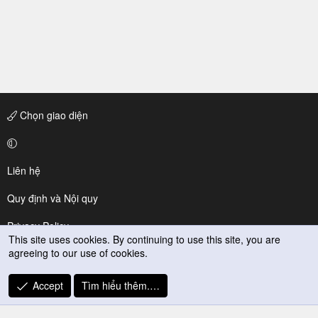
Chọn giao diện
Liên hệ
Quy định và Nội quy
Privacy Policy
This site uses cookies. By continuing to use this site, you are
agreeing to our use of cookies.
Trợ giúp
R
Accept
Tìm hiểu thêm.…
S
S