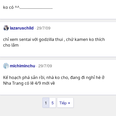
ko có ^^................................
lazaruschild
29/7/09
chỉ xem sentai với godzilla thui , chứ kamen ko thích
cho lắm
michiminchu
29/7/09
Kế hoạch phá sản rồi, nhà ko cho, đang đi nghỉ hè ở
Nha Trang có lẽ 4/9 mới về
1
5
Tiếp