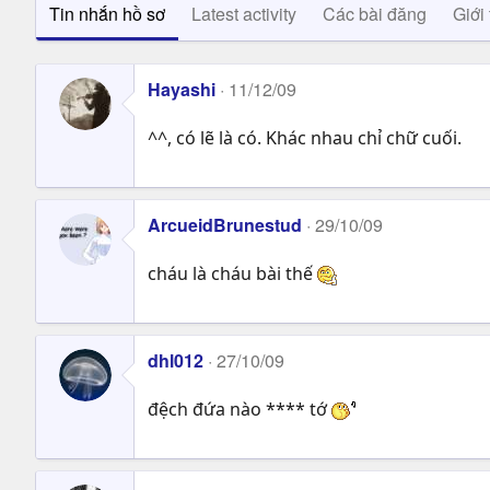
Tin nhắn hồ sơ
Latest activity
Các bài đăng
Giới 
Hayashi
11/12/09
^^, có lẽ là có. Khác nhau chỉ chữ cuối.
ArcueidBrunestud
29/10/09
cháu là cháu bài thế
dhl012
27/10/09
đệch đứa nào **** tớ