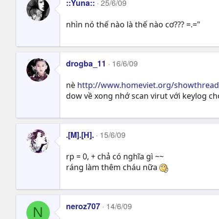
::Yuna::
25/6/09
nhìn nó thế nào là thế nào cơ??? =.="
drogba_11
16/6/09
nè
http://www.homeviet.org/showthread
dow về xong nhớ scan virut với keylog cho
.[M].[H].
15/6/09
rp = 0, + chả có nghĩa gì ~~
ráng làm thêm cháu nữa
neroz707
14/6/09
N