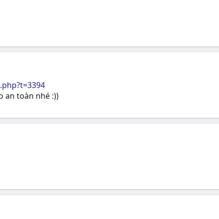
.php?t=3394
 an toàn nhé :))