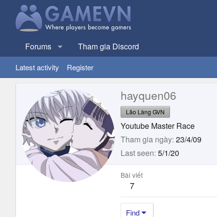
Forums
Tham gia Discord
Latest activity
Register
hayquen06
Lão Làng GVN
Youtube Master Race
Tham gia ngày
23/4/09
Last seen
5/1/20
Bài viết
7
Find