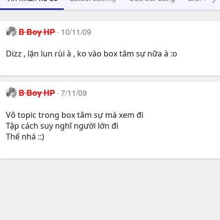
B Boy HP
10/11/09
Dizz , lặn lun rùi à , ko vào box tâm sự nữa à :o
B Boy HP
7/11/09
Vô topic trong box tâm sự mà xem đi
Tập cách suy nghĩ người lớn đi
Thế nhá ::)