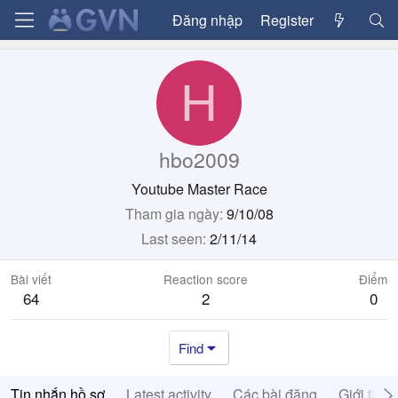
Đăng nhập
Register
H
hbo2009
Youtube Master Race
Tham gia ngày
9/10/08
Last seen
2/11/14
Bài viết
Reaction score
Điểm
64
2
0
Find
Tin nhắn hồ sơ
Latest activity
Các bài đăng
Giới thiệ