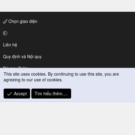
Chọn giao diện
Liên hệ
Quy định và Nội quy
Privacy Policy
This site uses cookies. By continuing to use this site, you are
agreeing to our use of cookies.
Trợ giúp
R
Accept
Tìm hiểu thêm.…
S
S