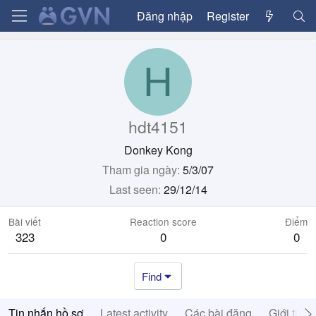
Đăng nhập
Register
H
hdt4151
Donkey Kong
Tham gia ngày
5/3/07
Last seen
29/12/14
Bài viết
Reaction score
Điểm
323
0
0
Find
Tin nhắn hồ sơ
Latest activity
Các bài đăng
Giới thiệ