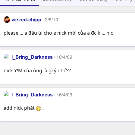
vie.red-chipp
3/5/10
please ... a đâu ùi cho e nick mới của a đc k ... hic
I_Bring_Darkness
18/4/09
nick Y!M của ông là gì ý nhở??
I_Bring_Darkness
16/4/09
add nick phát
.