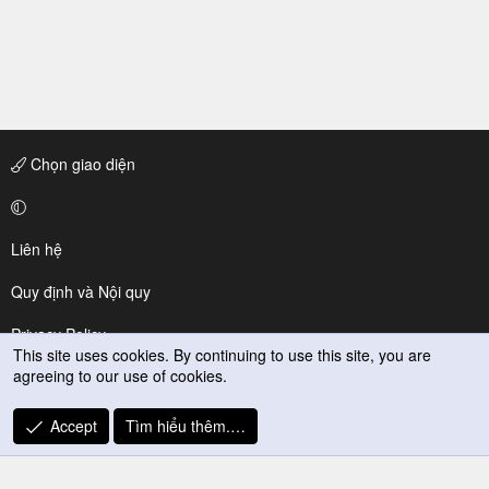
Chọn giao diện
Liên hệ
Quy định và Nội quy
Privacy Policy
This site uses cookies. By continuing to use this site, you are
agreeing to our use of cookies.
Trợ giúp
R
Accept
Tìm hiểu thêm.…
S
S