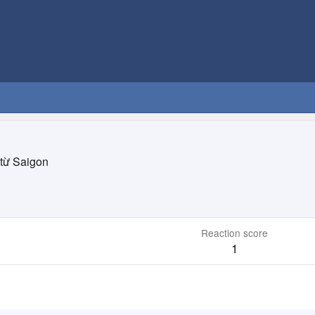
từ
Saigon
Reaction score
1