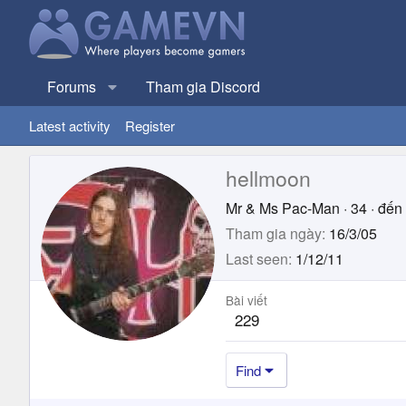
Forums
Tham gia Discord
Latest activity
Register
hellmoon
Mr & Ms Pac-Man
·
34
·
đến 
Tham gia ngày
16/3/05
Last seen
1/12/11
Bài viết
229
Find