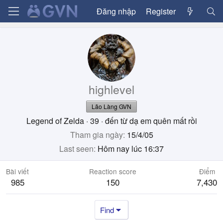
Đăng nhập
Register
highlevel
Lão Làng GVN
Legend of Zelda
·
39
·
đến từ
dạ em quên mất rồi
Tham gia ngày
15/4/05
Last seen
Hôm nay lúc 16:37
Bài viết
Reaction score
Điểm
985
150
7,430
Find