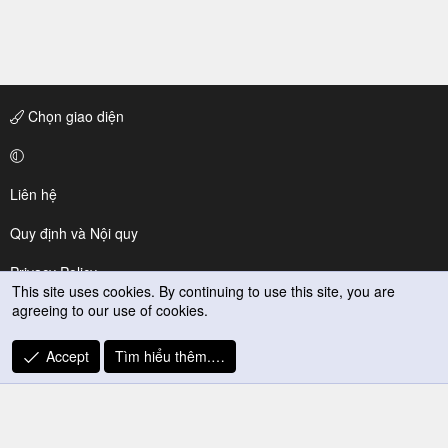
Chọn giao diện
Liên hệ
Quy định và Nội quy
Privacy Policy
This site uses cookies. By continuing to use this site, you are
agreeing to our use of cookies.
Trợ giúp
R
Accept
Tìm hiểu thêm.…
S
S