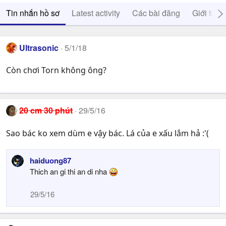
Tin nhắn hồ sơ
Latest activity
Các bài đăng
Giới thiệ
Ultrasonic
5/1/18
Còn chơi Torn không ông?
20 cm 30 phút
29/5/16
Sao bác ko xem dùm e vậy bác. Lá của e xấu lắm hả :'(
haiduong87
Thich an gi thi an di nha
29/5/16