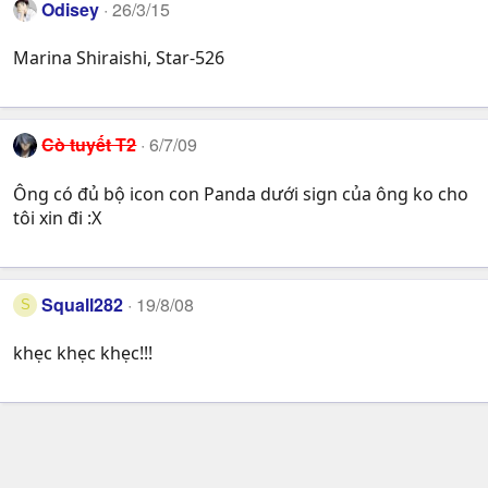
Odisey
26/3/15
Marina Shiraishi, Star-526
Cò tuyết T2
6/7/09
Ông có đủ bộ icon con Panda dưới sign của ông ko cho
tôi xin đi :X
Squall282
19/8/08
S
khẹc khẹc khẹc!!!