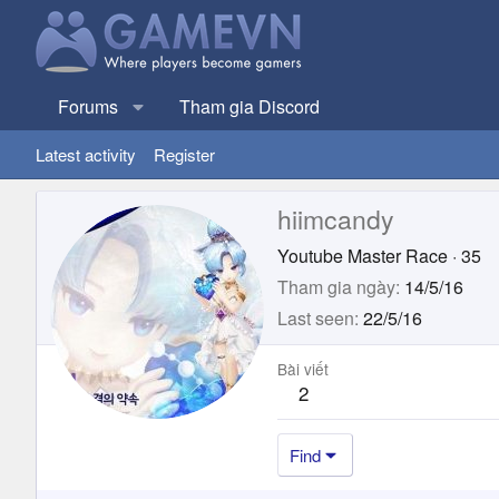
Forums
Tham gia Discord
Latest activity
Register
hiimcandy
Youtube Master Race
·
35
Tham gia ngày
14/5/16
Last seen
22/5/16
Bài viết
2
Find