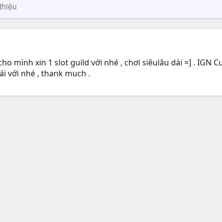
thiệu
cho mình xin 1 slot guild với nhé , chơi siêulâu dài =] . IGN
cái với nhé , thank much .