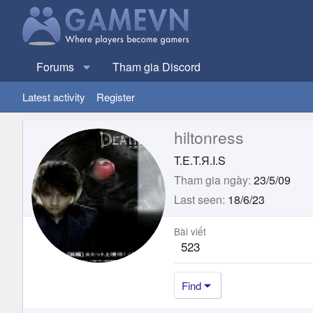
Forums
Tham gia Discord
Latest activity
Register
hiltonress
T.E.T.Я.I.S
Tham gia ngày
23/5/09
Last seen
18/6/23
Bài viết
523
Find