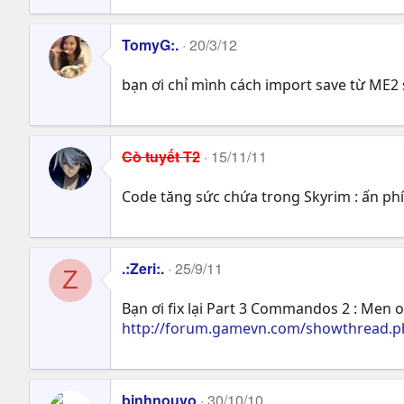
TomyG:.
20/3/12
bạn ơi chỉ mình cách import save từ ME2 
Cò tuyết T2
15/11/11
Code tăng sức chứa trong Skyrim : ấn phím 
.:Zeri:.
25/9/11
Z
Bạn ơi fix lại Part 3 Commandos 2 : Men 
http://forum.gamevn.com/showthread.
binhnouvo
30/10/10