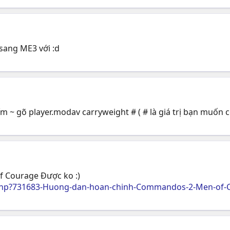
sang ME3 với :d
~ gõ player.modav carryweight # ( # là giá trị bạn muốn có ,
of Courage Được ko :)
php?731683-Huong-dan-hoan-chinh-Commandos-2-Men-of-C