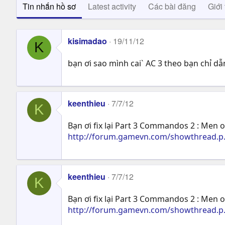
Tin nhắn hồ sơ
Latest activity
Các bài đăng
Giới 
kisimadao
19/11/12
K
bạn ơi sao mình cai` AC 3 theo bạn chỉ d
keenthieu
7/7/12
K
Bạn ơi fix lại Part 3 Commandos 2 : Men
http://forum.gamevn.com/showthread.p..
keenthieu
7/7/12
K
Bạn ơi fix lại Part 3 Commandos 2 : Men
http://forum.gamevn.com/showthread.p..