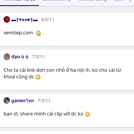
▬†♥♠♦♣†▬
6/5/11
xemtiep.com
.
đạo ù ù
7/3/11
Cho ta cái link dơn con nhỏ ở ha nội ih. ko cho cái từ
khoá cũng dc
gamer1vn
7/3/11
bạn ơi, share mình cái clip với dc ko