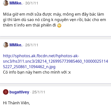
MMike.
30/1/11
Móa giờ em mới sửa được máy, mông em đây bác làm
gì thì làm dù sao nó cũng k nguyên vẹn rồi, bác cho em
thêm tí info em thái phiên đi
MMike.
26/1/11
http://sphotos.ak.fbcdn.net/hphotos-ak-
snc3/hs311.snc3/28214_126995773985460_10000025114
5227_250861_1094462_n.jpg
Có info bạn này hem cho mình với :x
bugattivey
25/1/11
B
Hi Thành Viên,