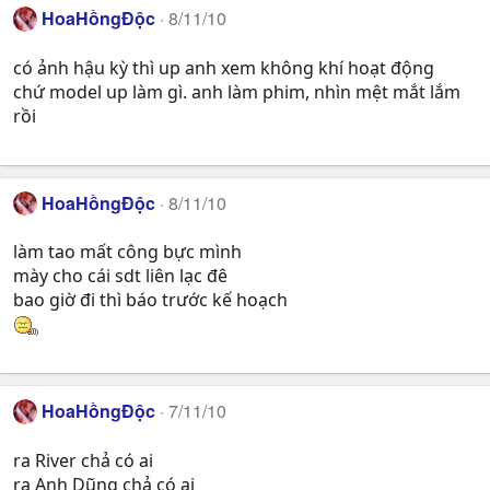
HoaHồngĐộc
8/11/10
có ảnh hậu kỳ thì up anh xem không khí hoạt động
chứ model up làm gì. anh làm phim, nhìn mệt mắt lắm
rồi
HoaHồngĐộc
8/11/10
làm tao mất công bực mình
mày cho cái sdt liên lạc đê
bao giờ đi thì báo trước kế hoạch
HoaHồngĐộc
7/11/10
ra River chả có ai
ra Anh Dũng chả có ai