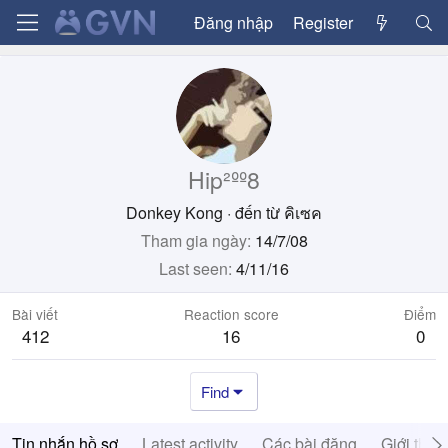
Đăng nhập
Register
Hip²ºº8
Donkey Kong
·
đến từ
คิเซค
Tham gia ngày
14/7/08
Last seen
4/11/16
Bài viết
Reaction score
Điểm
412
16
0
Find
Tin nhắn hồ sơ
Latest activity
Các bài đăng
Giới thiệ