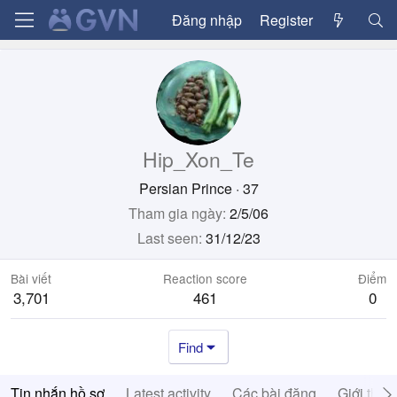
Đăng nhập
Register
Hip_Xon_Te
Persian Prince
·
37
Tham gia ngày
2/5/06
Last seen
31/12/23
Bài viết
Reaction score
Điểm
3,701
461
0
Find
Tin nhắn hồ sơ
Latest activity
Các bài đăng
Giới thiệ