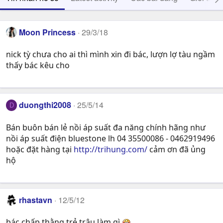
Moon Princess
29/3/18
nick tỳ chưa cho ai thì mình xin đi bác, lượn lợ tàu ngầm
thấy bác kêu cho
duongthi2008
25/5/14
D
Bán buôn bán lẻ nồi áp suất đa năng chính hãng như
nồi áp suất điện bluestone lh 04 35500086 - 0462919496
hoặc đặt hàng tại
http://trihung.com/
cảm ơn đã ủng
hộ
rhastavn
12/5/12
bác chấp thằng trẻ trâu làm gì