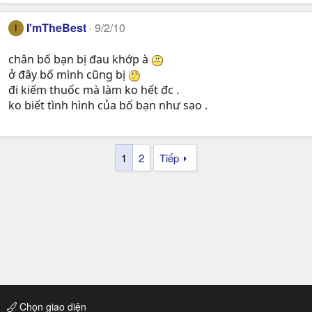
I'mTheBest
9/2/10
I
chân bố bạn bị đau khớp à
ở đây bố mình cũng bị
đi kiếm thuốc mà làm ko hết đc .
ko biết tình hình của bố bạn như sao .
1
2
Tiếp
Chọn giao diện