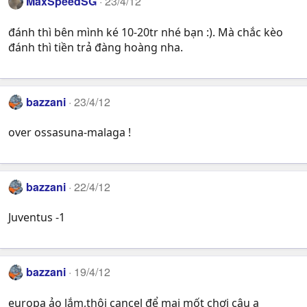
MaxSpeedSG
23/4/12
đánh thì bên mình ké 10-20tr nhé bạn :). Mà chắc kèo
đánh thì tiền trả đàng hoàng nha.
bazzani
23/4/12
over ossasuna-malaga !
bazzani
22/4/12
Juventus -1
bazzani
19/4/12
europa ảo lắm,thôi cancel để mai mốt chơi cậu ạ