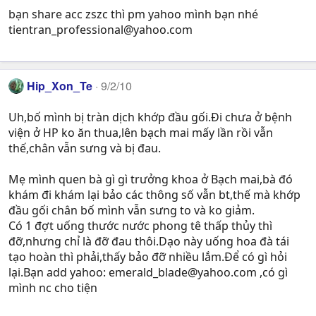
bạn share acc zszc thì pm yahoo mình bạn nhé
tientran_professional@yahoo.com
Hip_Xon_Te
9/2/10
Uh,bố mình bị tràn dịch khớp đầu gối.Đi chưa ở bệnh
viện ở HP ko ăn thua,lên bạch mai mấy lần rồi vẫn
thế,chân vẫn sưng và bị đau.
Mẹ mình quen bà gì gì trưởng khoa ở Bạch mai,bà đó
khám đi khám lại bảo các thông số vẫn bt,thế mà khớp
đầu gối chân bố mình vẫn sưng to và ko giảm.
Có 1 đợt uống thước nước phong tê thấp thủy thì
đỡ,nhưng chỉ là đỡ đau thôi.Dạo này uống hoa đà tái
tạo hoàn thì phải,thấy bảo đỡ nhiều lắm.Để có gì hỏi
lại.Bạn add yahoo:
emerald_blade@yahoo.com
,có gì
mình nc cho tiện