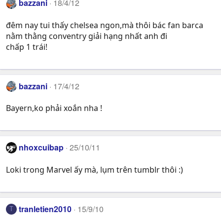
bazzani
18/4/12
đêm nay tui thấy chelsea ngon,mà thôi bác fan barca
nằm thằng conventry giải hạng nhất anh đi
chấp 1 trái!
bazzani
17/4/12
Bayern,ko phải xoắn nha !
nhoxcuibap
25/10/11
Loki trong Marvel ấy mà, lụm trên tumblr thôi :)
tranletien2010
15/9/10
T