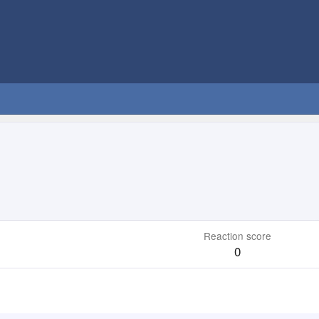
Reaction score
0