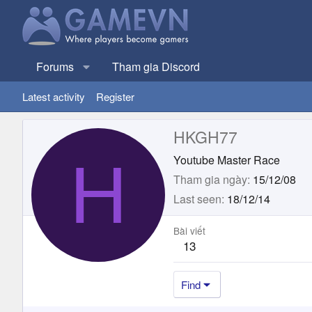
Forums
Tham gia Discord
Latest activity
Register
HKGH77
H
Youtube Master Race
Tham gia ngày
15/12/08
Last seen
18/12/14
Bài viết
13
Find