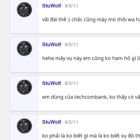
StuWolf
9/3/11
vãi đái thế :( chắc cũng mày mò thôi wa h
StuWolf
9/3/11
hehe mấy vụ này em cũng ko ham hố gì lắm
StuWolf
9/3/11
em dùng của techcombank, ko thấy có vấn 
StuWolf
9/3/11
ko phải là ko biết gì mà là ko biết vụ đó t