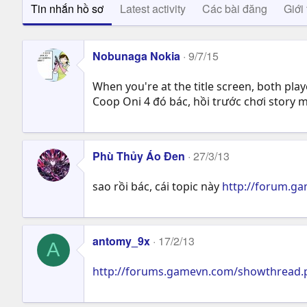
Tin nhắn hồ sơ
Latest activity
Các bài đăng
Giới 
Nobunaga Nokia
9/7/15
When you're at the title screen, both pla
Coop Oni 4 đó bác, hồi trước chơi story 
Phù Thủy Áo Đen
27/3/13
sao rồi bác, cái topic này
http://forum.g
antomy_9x
17/2/13
A
http://forums.gamevn.com/showthread.p