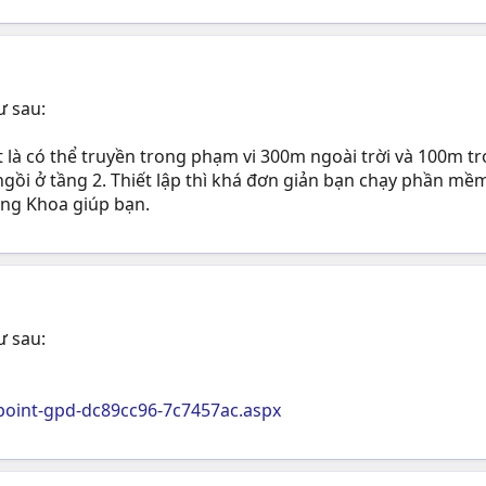
ư sau:
là có thể truyền trong phạm vi 300m ngoài trời và 100m tro
ồi ở tầng 2. Thiết lập thì khá đơn giản bạn chạy phần mềm
ăng Khoa giúp bạn.
ư sau:
spoint-gpd-dc89cc96-7c7457ac.aspx