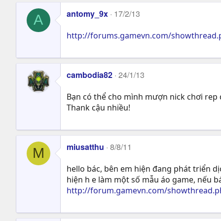
antomy_9x
17/2/13
A
http://forums.gamevn.com/showthread.p
cambodia82
24/1/13
Bạn có thể cho mình mượn nick chơi rep 
Thank cậu nhiều!
miusatthu
8/8/11
M
hello bác, bên em hiện đang phát triển d
hiện h e làm một số mẫu áo game, nếu bá
http://forum.gamevn.com/showthread.ph