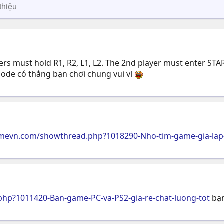
thiệu
yers must hold R1, R2, L1, L2. The 2nd player must enter STA
mode có thằng bạn chơi chung vui vl
amevn.com/showthread.php?1018290-Nho-tim-game-gia-lap
hp?1011420-Ban-game-PC-va-PS2-gia-re-chat-luong-tot
bạn