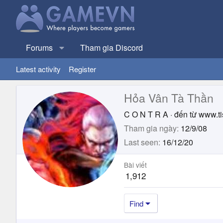
Forums
Tham gia Discord
Latest activity
Register
Hỏa Vân Tà Thần
C O N T R A
·
đến từ
www.ti
Tham gia ngày
12/9/08
Last seen
16/12/20
Bài viết
1,912
Find