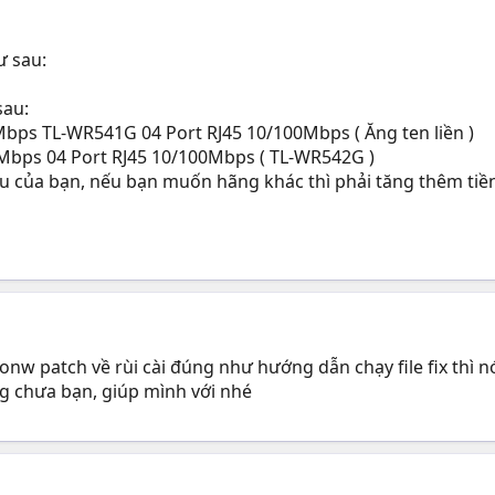
ư sau:
sau:
Mbps TL-WR541G 04 Port RJ45 10/100Mbps ( Ăng ten liền )
4Mbps 04 Port RJ45 10/100Mbps ( TL-WR542G )
u của bạn, nếu bạn muốn hãng khác thì phải tăng thêm tiền
 donw patch về rùi cài đúng như hướng dẫn chạy file fix thì n
g chưa bạn, giúp mình với nhé