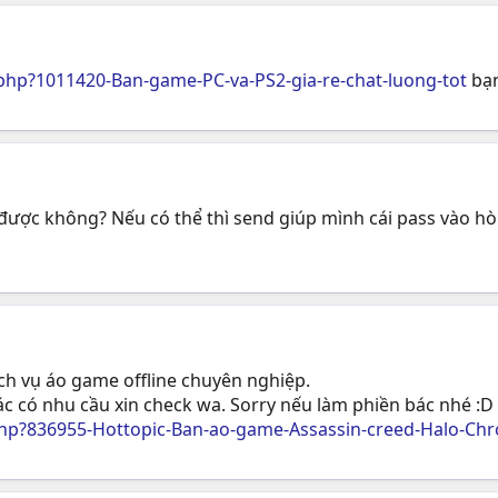
hp?1011420-Ban-game-PC-va-PS2-gia-re-chat-luong-tot
bạn
được không? Nếu có thể thì send giúp mình cái pass vào h
ịch vụ áo game offline chuyên nghiệp.
c có nhu cầu xin check wa. Sorry nếu làm phiền bác nhé :D
p?836955-Hottopic-Ban-ao-game-Assassin-creed-Halo-Chro