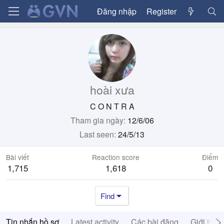
Đăng nhập
Register
hoài xưa
C O N T R A
Tham gia ngày
12/6/06
Last seen
24/5/13
Bài viết
Reaction score
Điểm
1,715
1,618
0
Find
Tin nhắn hồ sơ
Latest activity
Các bài đăng
Giới thiệ