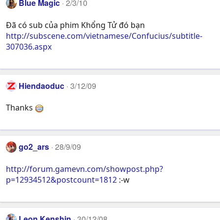
Blue Magic
2/3/10
Đã có sub của phim Khổng Tử đó bạn
http://subscene.com/vietnamese/Confucius/subtitle-
307036.aspx
Hiendaoduc
3/12/09
Thanks
go2_ars
28/9/09
http://forum.gamevn.com/showpost.php?
p=12934512&postcount=1812
:-w
Leon Kenshin
30/12/08