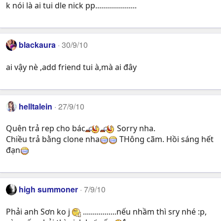
k nói là ai tui dle nick pp.....................
blackaura
30/9/10
ai vậy nè ,add friend tui à,mà ai đây
helltalein
27/9/10
Quên trả rep cho bác
Sorry nha.
Chiều trả bằng clone nha
THông cãm. Hồi sáng hết
đạn
high summoner
7/9/10
Phải anh Sơn ko j
.................nếu nhầm thì sry nhé :p,