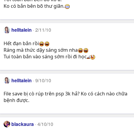
Ko có bắn bên bõ thư giãn.
helltalein
2/11/10
Hết đạn bắn rồi
Ráng mà thức dậy sáng sớm nha
Tui toàn bắn vào sáng sớm rồi đi học
helltalein
9/10/10
File save bị cò rúp trên psp 3k hả? Ko có cách nào chữa
bệnh được.
blackaura
4/10/10