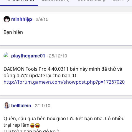
minhhiệp
2/9/15
Bạn hiền
playthegame01
25/12/10
DAEMON Tools Pro 4.40.0311 bản này mình đã thử và
dùng được update lại cho bạn :D
http://forum.gamevn.com/showpost.php?p=17267020
helltalein
2/11/10
Quên, cậu qua bên box giao lưu-kết bạn nha. Có nhiều
trại rep lắm
TUi toàn bắn bên đó ko à.