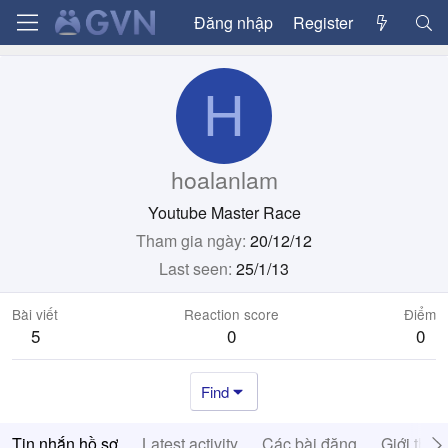
Đăng nhập
Register
H
hoalanlam
Youtube Master Race
Tham gia ngày
20/12/12
Last seen
25/1/13
Bài viết
Reaction score
Điểm
5
0
0
Find
Tin nhắn hồ sơ
Latest activity
Các bài đăng
Giới thiệ