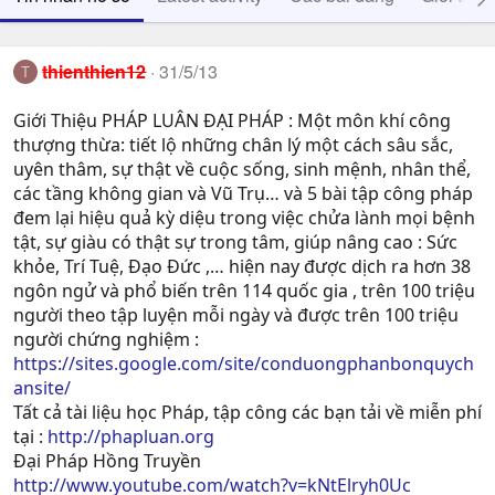
thienthien12
31/5/13
T
Giới Thiệu PHÁP LUÂN ĐẠI PHÁP : Một môn khí công
thượng thừa: tiết lộ những chân lý một cách sâu sắc,
uyên thâm, sự thật về cuộc sống, sinh mệnh, nhân thể,
các tầng không gian và Vũ Trụ… và 5 bài tập công pháp
đem lại hiệu quả kỳ diệu trong việc chửa lành mọi bệnh
tật, sự giàu có thật sự trong tâm, giúp nâng cao : Sức
khỏe, Trí Tuệ, Ðạo Ðức ,… hiện nay được dịch ra hơn 38
ngôn ngử và phổ biến trên 114 quốc gia , trên 100 triệu
người theo tập luyện mỗi ngày và được trên 100 triệu
người chứng nghiệm :
https://sites.google.com/site/conduongphanbonquych
ansite/
Tất cả tài liệu học Pháp, tập công các bạn tải về miễn phí
tại :
http://phapluan.org
Đại Pháp Hồng Truyền
http://www.youtube.com/watch?v=kNtElryh0Uc