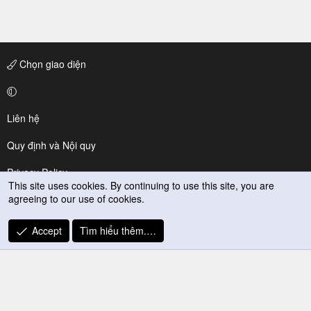
Chọn giao diện
Liên hệ
Quy định và Nội quy
Privacy Policy
This site uses cookies. By continuing to use this site, you are
agreeing to our use of cookies.
Trợ giúp
R
Accept
Tìm hiểu thêm.…
S
S