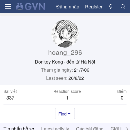
Đăng nhập
Register
hoang_296
Donkey Kong
·
đến từ
Hà Nội
Tham gia ngày
21/7/06
Last seen
26/8/22
Bài viết
Reaction score
Điểm
337
1
0
Find
Tin nhắn hồ sơ
Latest activity
Các bài đăng
Giới thiệ