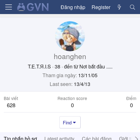
Đăng nhập
Register
hoanghen
T.E.T.Я.I.S
·
38
·
đến từ
Nơi bắt đầu .....
Tham gia ngày
13/11/05
Last seen
13/4/13
Bài viết
Reaction score
Điểm
628
0
0
Find
Tin nhắn hồ sơ
Latest activity
Các bài đăng
Giới thiệ