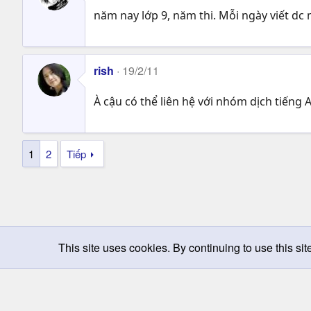
năm nay lớp 9, năm thi. Mỗi ngày viết dc m
rish
19/2/11
À cậu có thể liên hệ với nhóm dịch tiến
1
2
Tiếp
This site uses cookies. By continuing to use this sit
Chọn giao diện
Change width