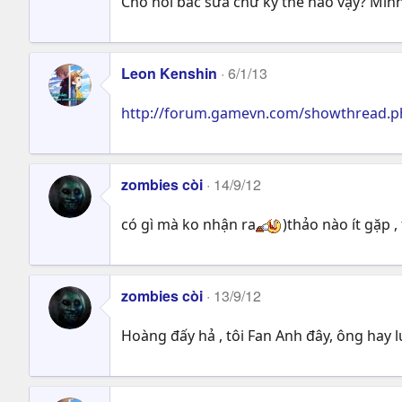
Cho hỏi bác sửa chữ ký thế nào vậy? Mìn
Leon Kenshin
6/1/13
http://forum.gamevn.com/showthread.ph
zombies còi
14/9/12
có gì mà ko nhận ra
)thảo nào ít gặp ,
zombies còi
13/9/12
Hoàng đấy hả , tôi Fan Anh đây, ông hay 