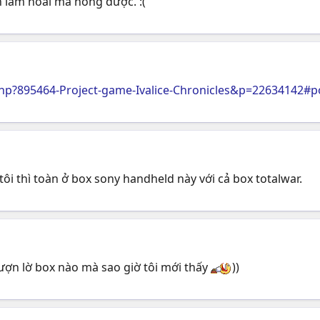
h làm hoài mà hông được. :(
p?895464-Project-game-Ivalice-Chronicles&p=22634142#p
 tôi thì toàn ở box sony handheld này với cả box totalwar.
lượn lờ box nào mà sao giờ tôi mới thấy
))