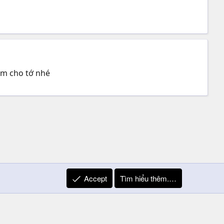
âm cho tớ nhé
Accept
Tìm hiểu thêm.…
R
Liên hệ
Quy định và Nội quy
Privacy Policy
Trợ giúp
S
S