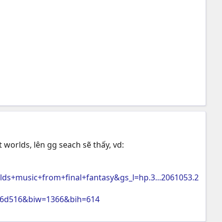
 worlds, lên gg seach sẽ thấy, vd:
+music+from+final+fantasy&gs_l=hp.3...2061053.2
bc6d516&biw=1366&bih=614