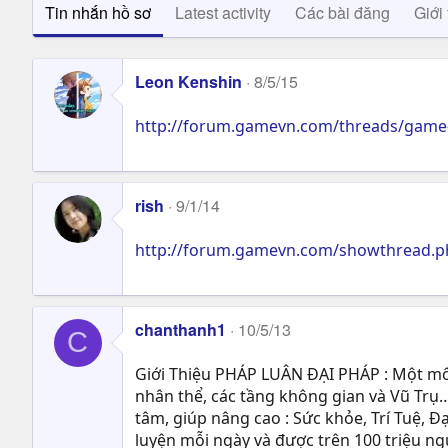
Tin nhắn hồ sơ
Latest activity
Các bài đăng
Giới 
Leon Kenshin
8/5/15
http://forum.gamevn.com/threads/game-
rish
9/1/14
http://forum.gamevn.com/showthread.ph
chanthanh1
10/5/13
C
Giới Thiệu PHÁP LUÂN ĐẠI PHÁP : Một môn
nhân thể, các tầng không gian và Vũ Trụ…
tâm, giúp nâng cao : Sức khỏe, Trí Tuệ, Ð
luyện mỗi ngày và được trên 100 triệu n