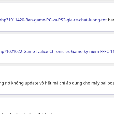
hp?1011420-Ban-game-PC-va-PS2-gia-re-chat-luong-tot
bạn
p?1021022-Game-Ivalice-Chronicles-Game-ky-niem-FFFC-1
ong nó không update vô hết mà chỉ áp dụng cho mấy bài post