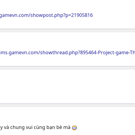
s.gamevn.com/showpost.php?p=21905816
rums.gamevn.com/showthread.php?895464-Project-game-The
tay và chung vui cùng bạn bè mà