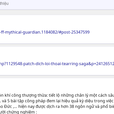
thiệu
ff-mythical-guardian.1184082/#post-25347599
p?1129548-patch-dich-loi-thoai-tearring-saga&p=241265
 khí công thượng thừa: tiết lộ những chân lý một cách sâu
 và 5 bài tập công pháp đem lại hiệu quả kỳ diệu trong việc
ạo Ðức ,… hiện nay được dịch ra hơn 38 ngôn ngử và phổ biế
gười chứng nghiệm :