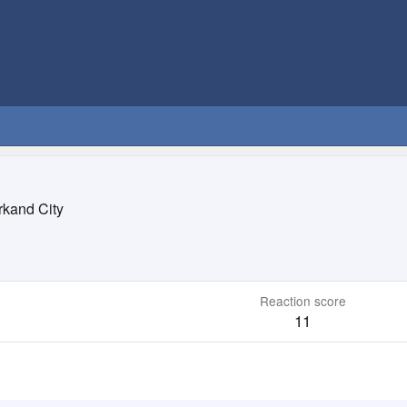
kand City
Reaction score
11