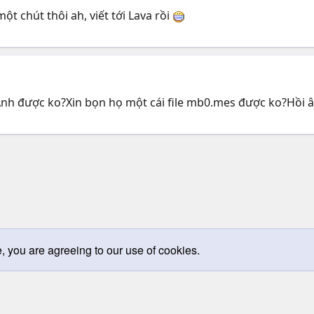
ột chút thôi ah, viết tới Lava rồi
g Anh được ko?Xin bọn họ một cái file mb0.mes được ko?Hồi 
e, you are agreeing to our use of cookies.