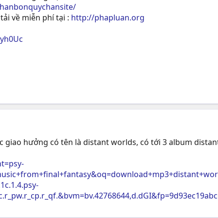
phanbonquychansite/
tải về miễn phí tại :
http://phapluan.org
ryh0Uc
giao hưởng có tên là distant worlds, có tới 3 album distant
nt=psy-
ic+from+final+fantasy&oq=download+mp3+distant+worlds
.1c.1.4.psy-
c.r_pw.r_cp.r_qf.&bvm=bv.42768644,d.dGI&fp=9d93ec19a