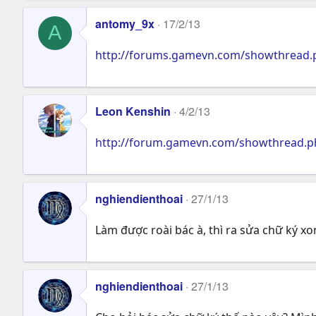
antomy_9x
17/2/13
A
http://forums.gamevn.com/showthread.p
Leon Kenshin
4/2/13
http://forum.gamevn.com/showthread.ph
nghiendienthoai
27/1/13
Làm được roài bác à, thì ra sửa chữ ký x
nghiendienthoai
27/1/13