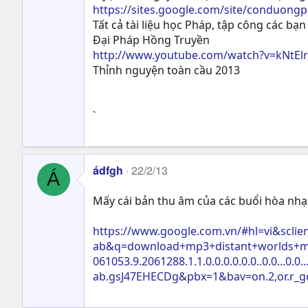
https://sites.google.com/site/conduong
Tất cả tài liệu học Pháp, tập công các bạn 
Đại Pháp Hồng Truyền
http://www.youtube.com/watch?v=kNtEl
Thỉnh nguyện toàn cầu 2013
`
ádfgh
22/2/13
Á
Mấy cái bản thu âm của các buổi hòa nhạc 
https://www.google.com.vn/#hl=vi&sclie
ab&q=download+mp3+distant+worlds+mus
061053.9.2061288.1.1.0.0.0.0.0.0..0.0...0.0..
ab.gsJ47EHECDg&pbx=1&bav=on.2,or.r_g