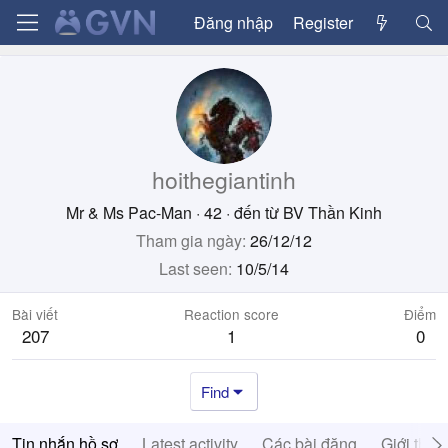
Đăng nhập
Register
hoithegiantinh
Mr & Ms Pac-Man
·
42
·
đến từ
BV Thần Kinh
Tham gia ngày
26/12/12
Last seen
10/5/14
Bài viết
Reaction score
Điểm
207
1
0
Find
Tin nhắn hồ sơ
Latest activity
Các bài đăng
Giới thiệ