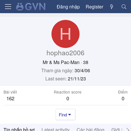
Đăng nhập
Register
H
hophao2006
Mr & Ms Pac-Man
·
38
Tham gia ngày
30/4/06
Last seen
21/11/23
Bài viết
Reaction score
Điểm
162
0
0
Find
Tin nhắn hồ sơ
Latest activity
Các bài đăng
Giới thiệ