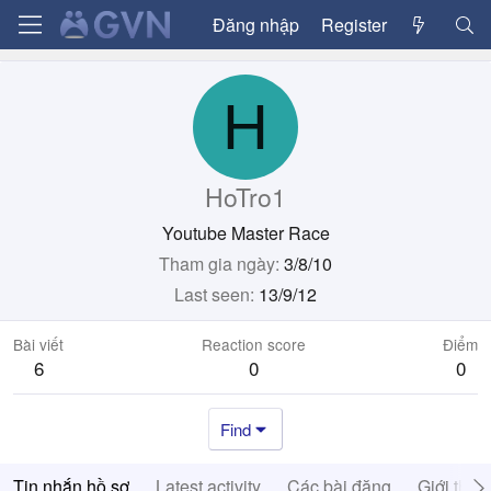
Đăng nhập
Register
H
HoTro1
Youtube Master Race
Tham gia ngày
3/8/10
Last seen
13/9/12
Bài viết
Reaction score
Điểm
6
0
0
Find
Tin nhắn hồ sơ
Latest activity
Các bài đăng
Giới thiệ