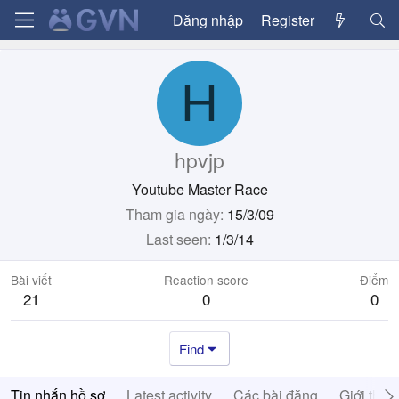
Đăng nhập
Register
H
hpvjp
Youtube Master Race
Tham gia ngày
15/3/09
Last seen
1/3/14
Bài viết
Reaction score
Điểm
21
0
0
Find
Tin nhắn hồ sơ
Latest activity
Các bài đăng
Giới thiệ